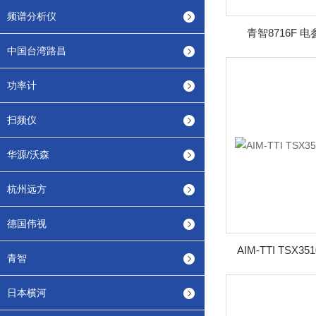
频谱分析仪
青智8716F
中国台湾路昌
功率计
扫频仪
华源/沃森
杭州远方
德国伟视
AIM-TTI TSX3
青智
日本横河