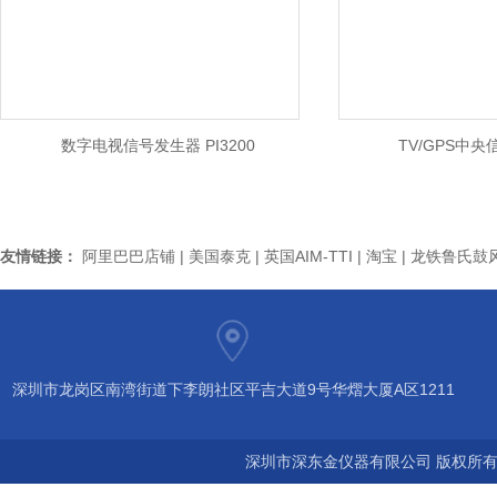
信号发生器 PI3200
TV/GPS中央信号源集成系统
友情链接：
阿里巴巴店铺
|
美国泰克
|
英国AIM-TTI
|
淘宝
|
龙铁鲁氏鼓
深圳市龙岗区南湾街道下李朗社区平吉大道9号华熠大厦A区1211
深圳市深东金仪器有限公司 版权所有©