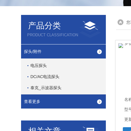
您
产品分类
PRODUCT CLASSIFICATION
探头/附件
电压探头
DC/AC电流探头
泰克_示波器探头
名
查看更多
型
更新