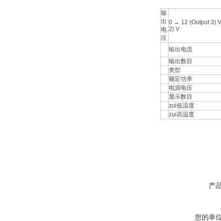
输
出
0 → 12 (Output 3) V
2) V
电
压
输出电流
输出数目
类型
额定功率
电源电压
显示数目
zui低温度
zui高温度
产
您的单