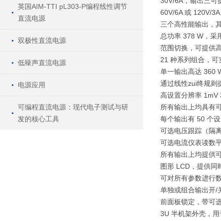
30V/6A，输出三可
英国AIM-TTI pL303-P编程线性调节
60V/6A 或 120V/3
直流电源
三个高性能输出，其中
总功率 378 W，
双极性直流电源
范围切换，可提供高达 
21 种系列组合，可
低噪声直流电源
单一输出高达 360 
通过线性zui终规
电源应用
高设置分辨率 1mV 
可编程直流电源：现代电子测试与研
所有输出上均具有可变 
发的核心工具
每个输出有 50 个
可选电压跟踪（隔
可选电流仪表读数
所有输出上均提供
图形 LCD，提供
可对所有参数进行
单独或组合输出开/
前面板锁定，带可
3U 半机架外壳，