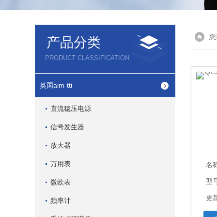
您
产品分类
PRODUCT CLASSIFICATION
英国aim-tti
直流稳压电源
信号发生器
放大器
万用表
名
型号
微欧表
更新
频率计