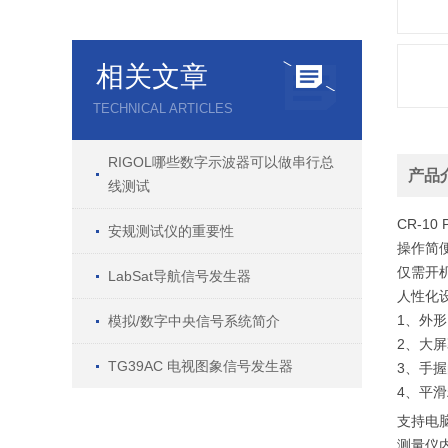
相关文章
TECHNICAL ARTICLES
RIGOL哪些数字示波器可以做串行总
产品
线测试
CR-10
安规测试仪的重要性
操作简
仅需开
LabSat导航信号发生器
人性化
1、
外形
模拟/数字中央信号系统简介
2、
大屏
TG39AC 电视图象信号发生器
3、
手握
4、
平滑
支持电
测量仪