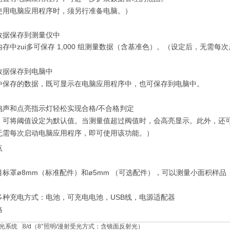
使用电脑应用程序时，须另行准备电脑。）
数据保存到测量仪中
存中zui多可保存 1,000 组测量数据（含基准色）。（设定后，无需
数据保存到电脑中
中保存的数据，既可显示在电脑应用程序中，也可保存到电脑中。
鸣声和点亮指示灯轻松实现合格/不合格判定
，可将阈值设定为默认值。当测量值超过阀值时，会高亮显示。此外，还
无需每次启动电脑应用程序，即可使用该功能。）
点
目标罩ø8mm（标准配件）和ø5mm （可选配件），可以测量小面积样品
多种充电方式：电池，可充电电池，USB线，电源适配器
格
受光系统
8/d（8°照明/漫射受光方式：含镜面反射光）