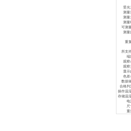
受光
测量
测量
测量
可测
测量
重
所支
端
观察
观察
显示
色差
数据
合格判
操作温
存储温
电
尺
重