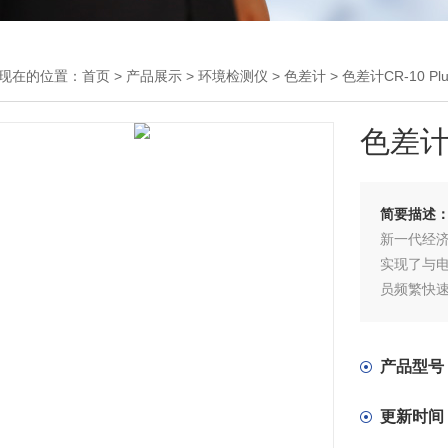
现在的位置：
首页
>
产品展示
>
环境检测仪
>
色差计
> 色差计CR-10 Plu
色差计C
简要描述
新一代经
实现了与电
员频繁快
与产品的
产品型号
更新时间