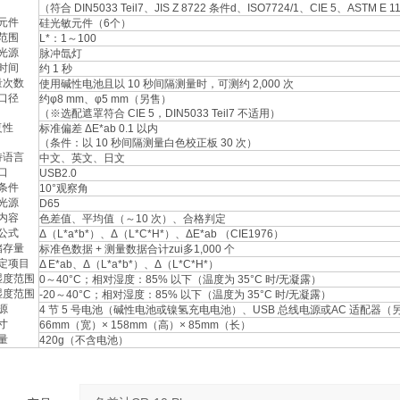
（符合 DIN5033 Teil7、JIS Z 8722 条件d、ISO7724/1、CIE 5、ASTM E 1
元件
硅光敏元件（6个）
范围
L*：1～100
光源
脉冲氙灯
时间
约 1 秒
量次数
使用碱性电池且以 10 秒间隔测量时，可测约 2,000 次
口径
约φ8 mm、φ5 mm（另售）
（※选配遮罩符合 CIE 5，DIN5033 Teil7 不适用）
复性
标准偏差 ΔE*ab 0.1 以内
（条件：以 10 秒间隔测量白色校正板 30 次）
持语言
中文、英文、日文
口
USB2.0
条件
10°观察角
光源
D65
内容
色差值、平均值（～10 次）、合格判定
公式
Δ（L*a*b*）、Δ（L*C*H*）、ΔE*ab （CIE1976）
储存量
标准色数据 + 测量数据合计zui多1,000 个
定项目
Δ E*ab、Δ（L*a*b*）、Δ（L*C*H*）
湿度范围
0～40°C；相对湿度：85% 以下（温度为 35°C 时/无凝露）
湿度范围
-20～40°C；相对湿度：85% 以下（温度为 35°C 时/无凝露）
源
4 节 5 号电池（碱性电池或镍氢充电电池）、USB 总线电源或AC 适配器（
寸
66mm（宽）× 158mm（高）× 85mm（长）
量
420g（不含电池）