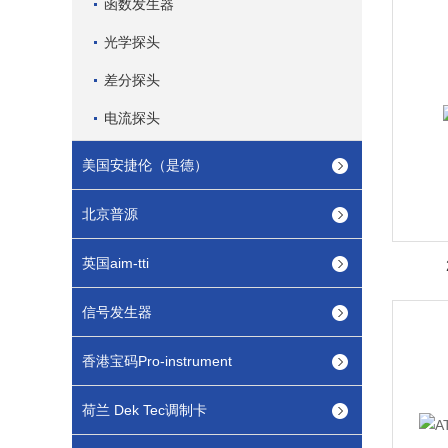
函数发生器
光学探头
差分探头
电流探头
美国安捷伦（是德）
北京普源
英国aim-tti
信号发生器
香港宝码Pro-instrument
荷兰 Dek Tec调制卡