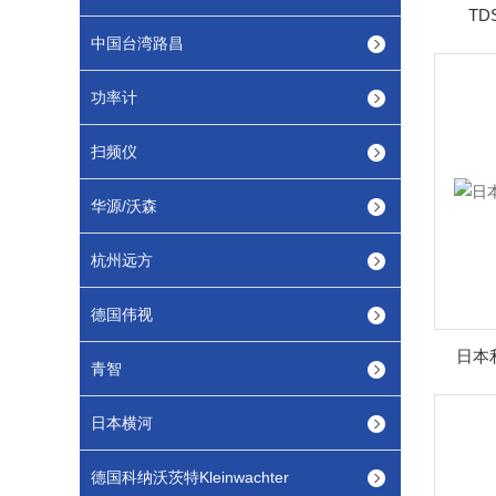
TD
中国台湾路昌
功率计
扫频仪
华源/沃森
杭州远方
德国伟视
日本利
青智
日本横河
德国科纳沃茨特Kleinwachter