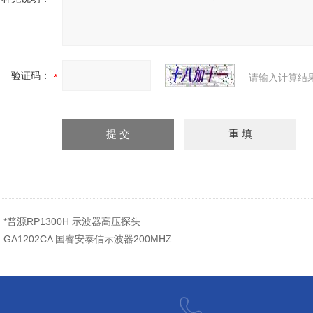
验证码：
请输入计算结
：
*普源RP1300H 示波器高压探头
：
GA1202CA 国睿安泰信示波器200MHZ