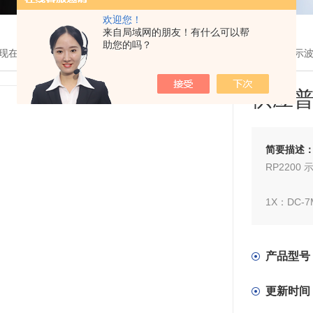
欢迎您！
来自局域网的朋友！有什么可以帮
助您的吗？
现在的位置：
首页
>
产品展示
>
北京普源
>
探头
> 供应普源RP2200示
供应普
简要描述
RP2200
1X：DC-7
10X：DC-
产品型号
示波器兼
更新时间
RIGOL所