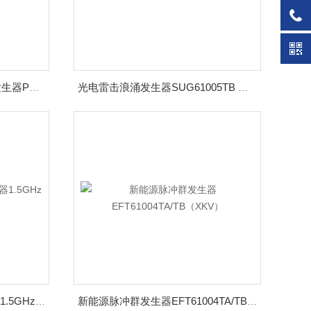
触摸式三相网络组合式干扰发生器PRM61245TB
光电雷击浪涌发生器SUG61005TB 上海普锐马
TGR2051 RF射频信号发生器1.5GHz 新产品
新能源脉冲群发生器EFT61004TA/TB（XKV）