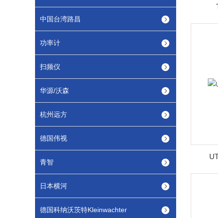
中国台湾路昌
功率计
扫频仪
华源/沃森
杭州远方
德国伟视
U
青智
日本横河
德国科纳沃茨特Kleinwachter