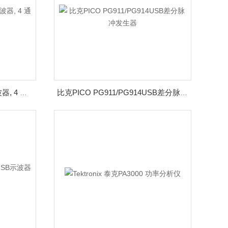
PicoScope 4424 PC USB示波器, 4 通道,
比克PICO PG911/PG914USB差分脉冲发生器