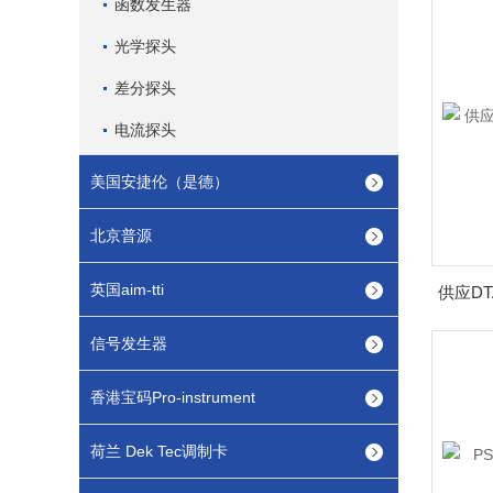
函数发生器
光学探头
差分探头
电流探头
美国安捷伦（是德）
北京普源
英国aim-tti
信号发生器
香港宝码Pro-instrument
荷兰 Dek Tec调制卡