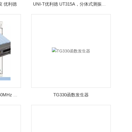
仪 优利德
UNI-T优利德 UT315A，分体式测振仪 正品
TG330函数发生器
5442D Pico 比克科技 4通道 60MHz 示波器