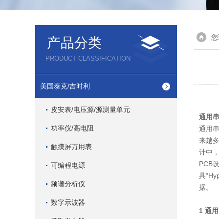
您
产品分类
PRODUCT CLASSIFICATION
美国泰克/吉时利
皮安表/电压源/源测量单元
通用串
功率仪/高电阻
通用
来越多
触摸屏万用表
计中
PCB
可编程电源
具“H
频谱分析仪
据。
数字示波器
1 通