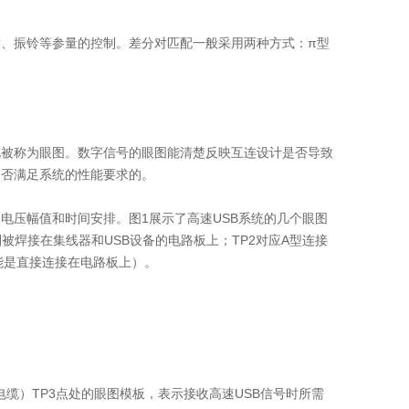
、振铃等参量的控制。差分对匹配一般采用两种方式：π型
此被称为眼图。数字信号的眼图能清楚反映互连设计是否导致
是否满足系统的性能要求的。
的电压幅值和时间安排。图1展示了高速USB系统的几个眼图
别被焊接在集线器和USB设备的电路板上；TP2对应A型连接
可能是直接连接在电路板上）。
电缆）TP3点处的眼图模板，表示接收高速USB信号时所需