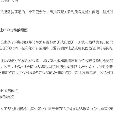
阻抗是阻抗匹配的一个重要参数。阻抗匹配关系到信号完整性问题，如反射
。
 高速USB信号的眼图
就是由多个周期的数字信号波形叠加而形成的图形，形状与眼睛类似，因
容忍的误码率。在高速串行应用中，通行的做法是采用眼图验证串行链路
速USB信号的发送和接收，USB使用眼图来描述其各个位在传输时所需
。其中，TP1和TP4对应USB接口芯片的相应管脚（D+和D-），它们分
+和D-管脚；TP3对应B型连接器的D+和D-管脚（对于束缚电缆，其也
眼图测试点
定义了6种眼图模板，其中定义在集线器TP2点或在USB设备（使用非束缚