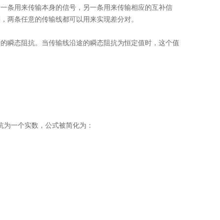
中一条用来传输本身的信号，另一条用来传输相应的互补信
讲，两条任意的传输线都可以用来实现差分对。
号的瞬态阻抗。当传输线沿途的瞬态阻抗为恒定值时，这个值
抗为一个实数，公式被简化为：