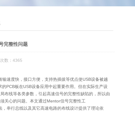
题
号完整性问题
次数：4365
由于数据传输速度快，接口方便，支持
热插拔
等优点使USB设备被越
求的
PCB
板在USB设备应用中起重要作用。但在实际生产设
布局布线等各类参数，引起高速信号的完整性缺陷的，所以由
须关心的问题。本文通过Mentor信号完整性工
分析方法，串行总线以及其它高速电路的布线设计提供了理论依