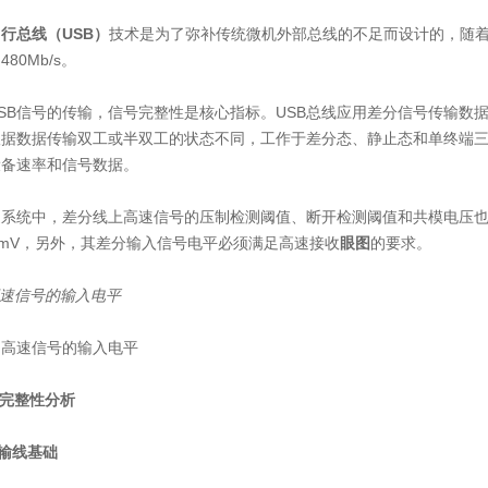
行总线（USB）
技术是为了弥补传统微机外部总线的不足而设计的，随着应
80Mb/s。
SB信号的传输，信号完整性是核心指标。USB总线应用差分信号传输数据
根据数据传输双工或半双工的状态不同，工作于差分态、静止态和单终端
设备速率和信号数据。
速系统中，差分线上高速信号的压制检测阈值、断开检测阈值和共模电压也
0mV，另外，其差分输入信号电平必须满足高速接收
眼图
的要求。
高速信号的输入电平
号完整性分析
 传输线基础