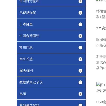
中国台湾益和
特性
电视场强仪
和T型
日本目黑
2.2
中国台湾固纬
眼图
不能
常州同惠
对于高
南京长盛
测试点
器的D
探头/附件
数据采集记录仪
图1 
电源
USB
其他测试仪器