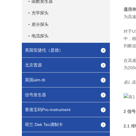
函数发生器
通用串
光学探头
为高速4
差分探头
对于U
电流探头
中，
判断
美国安捷伦（是德）
在高
北京普源
为20
英国aim-tti
表1 
信号发生器
香港宝码Pro-instrument
2 信
荷兰 Dek Tec调制卡
2.1