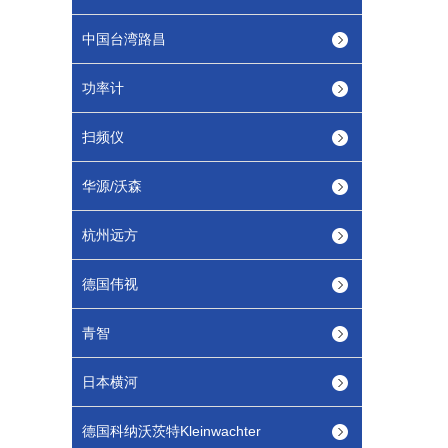
中国台湾路昌
功率计
扫频仪
华源/沃森
杭州远方
德国伟视
青智
日本横河
德国科纳沃茨特Kleinwachter