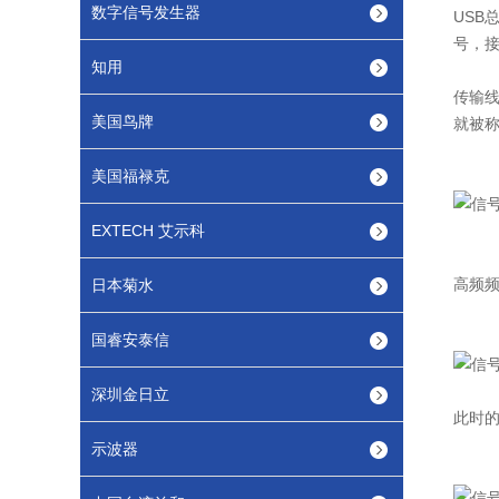
数字信号发生器
US
号，
知用
传输
美国鸟牌
就被
美国福禄克
EXTECH 艾示科
高频
日本菊水
国睿安泰信
深圳金日立
此时
示波器