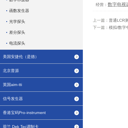
数字电视
经营：
函数发生器
上一篇：
普通LCR
光学探头
下一篇：
模拟/数字
差分探头
电流探头
美国安捷伦（是德）
北京普源
英国aim-tti
信号发生器
香港宝码Pro-instrument
荷兰 Dek Tec调制卡