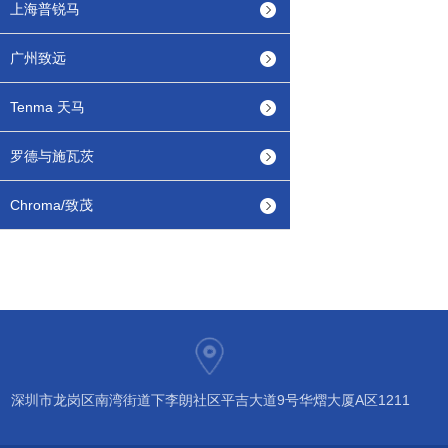
上海普锐马
广州致远
Tenma 天马
罗德与施瓦茨
Chroma/致茂
深圳市龙岗区南湾街道下李朗社区平吉大道9号华熠大厦A区1211