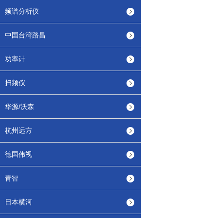
频谱分析仪
中国台湾路昌
功率计
扫频仪
华源/沃森
杭州远方
德国伟视
青智
日本横河