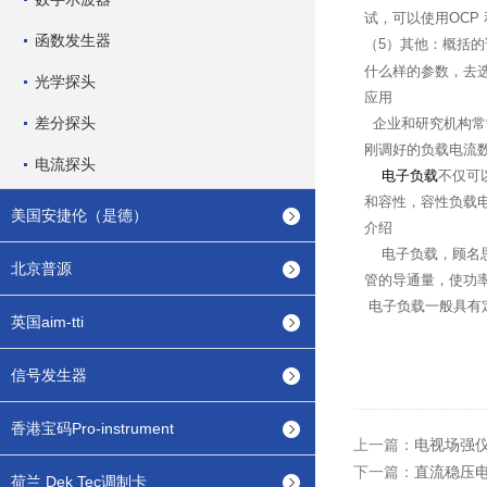
试，可以使用OCP
函数发生器
（5）其他：概括的
什么样的参数，去
光学探头
应用
差分探头
企业和研究机构常
刚调好的负载电流
电流探头
电子负载
不仅可
和容性，容性负载
美国安捷伦（是德）
介绍
电子负载，顾名思
北京普源
管的导通量，使功
电子负载一般具有
英国aim-tti
信号发生器
香港宝码Pro-instrument
上一篇：
电视场强
下一篇：
直流稳压
荷兰 Dek Tec调制卡