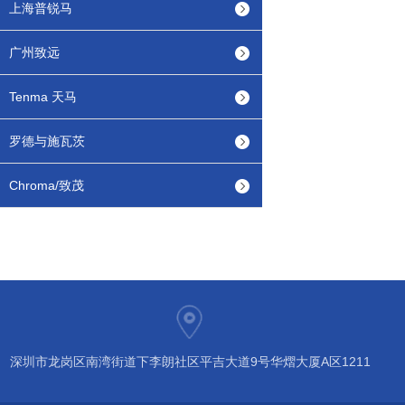
上海普锐马
广州致远
Tenma 天马
罗德与施瓦茨
Chroma/致茂
深圳市龙岗区南湾街道下李朗社区平吉大道9号华熠大厦A区1211