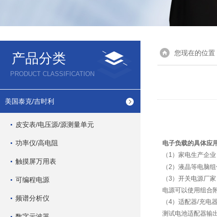
您现在的位置
产品分类
PRODUCT CLASSIFICATION
美国泰克/吉时利
皮安表/电压源/源测量单元
功率仪/高电阻
电子负载的具体应
（1）家电生产企
触摸屏万用表
（2）液晶等电脑
（3）开关电源厂
可编程电源
电源可以使用组合
频谱分析仪
（4）适配器/充电
测试电池适配器输
数字示波器