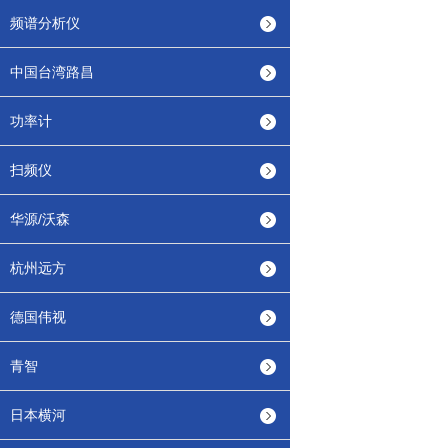
频谱分析仪
中国台湾路昌
功率计
扫频仪
华源/沃森
杭州远方
德国伟视
青智
日本横河