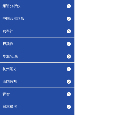
频谱分析仪
中国台湾路昌
功率计
扫频仪
华源/沃森
杭州远方
德国伟视
青智
日本横河