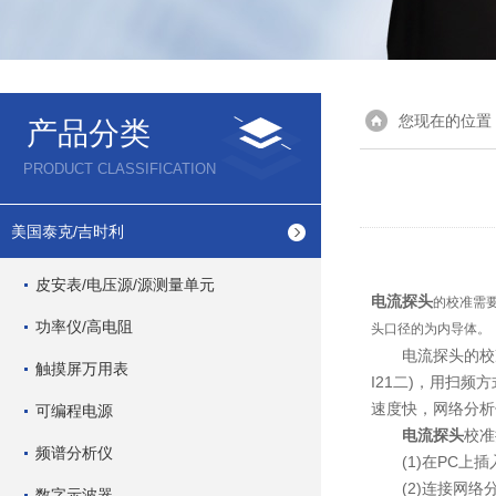
您现在的位置
产品分类
PRODUCT CLASSIFICATION
美国泰克/吉时利
皮安表/电压源/源测量单元
电流探头
的校准需要
功率仪/高电阻
头口径的为内导体。
电流探头的校准用
触摸屏万用表
I21二)，用扫
速度快，网络分析
可编程电源
电流探头
校准
频谱分析仪
(1)在PC上插入
(2)连接网络分
数字示波器