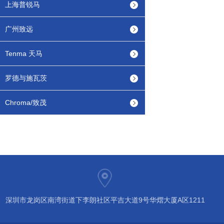
上海普锐马
广州致远
Tenma 天马
罗德与施瓦茨
Chroma/致茂
深圳市龙岗区南湾街道下李朗社区平吉大道9号华熠大厦A区1211