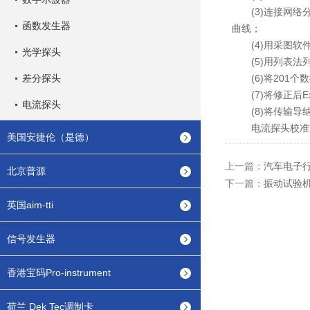
(3)连接网络分
函数发生器
曲线；
(4)用采图软件
光学探头
(5)用列表法列
差分探头
(6)将201个数
(7)将修正后E
电流探头
(8)将传输导纳
电流探头校准方
美国安捷伦（是德）
上一篇：
汽车电子
北京普源
下一篇：
振动试验
英国aim-tti
信号发生器
香港宝码Pro-instrument
荷兰 Dek Tec调制卡