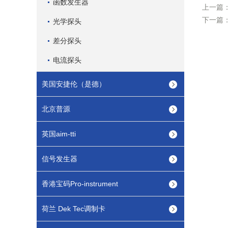
函数发生器
上一篇
下一篇
光学探头
差分探头
电流探头
美国安捷伦（是德）
北京普源
英国aim-tti
信号发生器
香港宝码Pro-instrument
荷兰 Dek Tec调制卡