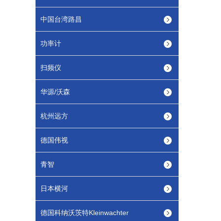
中国台湾路昌
功率计
扫频仪
华源/沃森
杭州远方
德国伟视
青智
日本横河
德国科纳沃茨特Kleinwachter