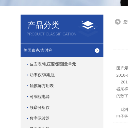
您
产品分类
PRODUCT CLASSIFICATION
美国泰克/吉时利
皮安表/电压源/源测量单元
国产示
功率仪/高电阻
2018-
201
触摸屏万用表
器采样
的数
可编程电源
频谱分析仪
此外，
电子
数字示波器