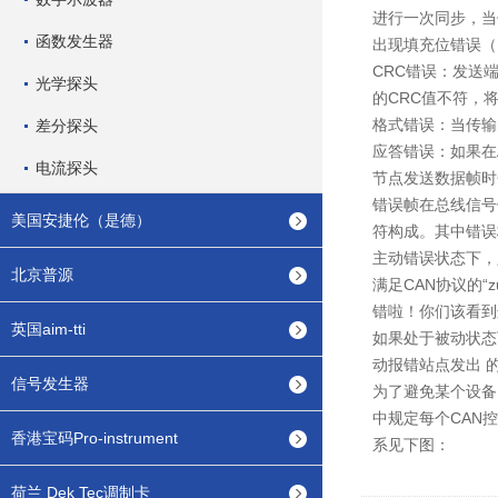
进行一次同步，当
函数发生器
出现填充位错误（Bit 
CRC错误：发送
光学探头
的CRC值不符，将
格式错误：当传输的
差分探头
应答错误：如果在A
电流探头
节点发送数据帧时
错误帧在总线信号
美国安捷伦（是德）
符构成。其中错误
主动错误状态下，
北京普源
满足CAN协议的“
错啦！你们该看到
英国aim-tti
如果处于被动状态
动报错站点发出 
信号发生器
为了避免某个设备
中规定每个CAN
香港宝码Pro-instrument
系见下图：
荷兰 Dek Tec调制卡