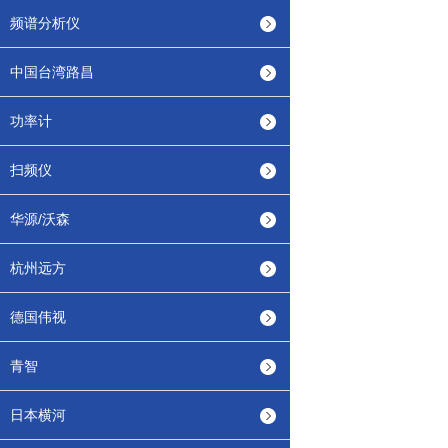
频谱分析仪
中国台湾路昌
功率计
扫频仪
华源/沃森
杭州远方
德国伟视
青智
日本横河