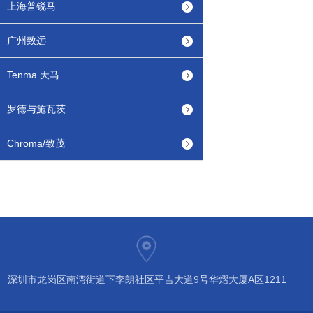
上海普锐马
广州致远
Tenma 天马
罗德与施瓦茨
Chroma/致茂
深圳市龙岗区南湾街道下李朗社区平吉大道9号华熠大厦A区1211