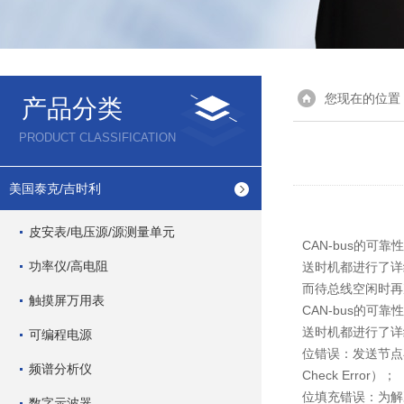
您现在的位置
产品分类
PRODUCT CLASSIFICATION
美国泰克/吉时利
皮安表/电压源/源测量单元
CAN-bus的
功率仪/高电阻
送时机都进行了详
而待总线空闲时再
触摸屏万用表
CAN-bus的
送时机都进行了详
可编程电源
位错误：发送节点
频谱分析仪
Check Error）；
位填充错误：为解
数字示波器