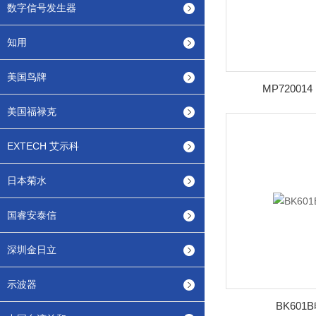
数字信号发生器
知用
美国鸟牌
MP72001
美国福禄克
EXTECH 艾示科
日本菊水
国睿安泰信
深圳金日立
示波器
BK60