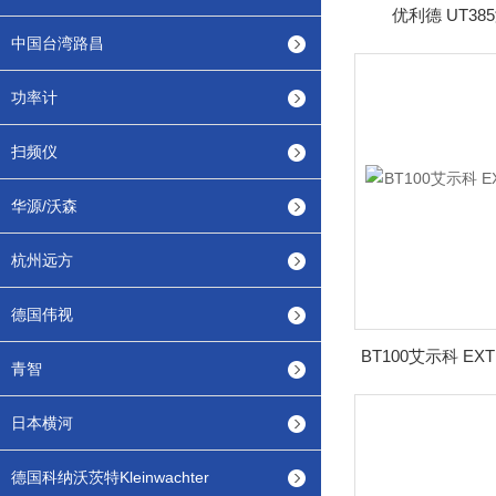
优利德 UT3
中国台湾路昌
功率计
扫频仪
华源/沃森
杭州远方
德国伟视
青智
日本横河
德国科纳沃茨特Kleinwachter