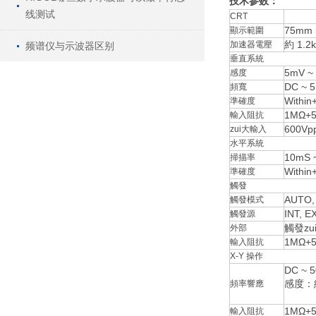
技术参数：
线测试
CRT
75mm 
顯示範圍
約 1.2
加速器電壓
频谱仪与示波器区别
垂直系統
5mV ~
感度
DC ~ 
頻寬
With
準確度
1MΩ+
輸入阻抗
600Vp
zui大輸入
水平系統
10mS 
掃描率
With
準確度
觸發
AUTO,
觸發模式
INT, E
觸發源
觸發zu
外部
1MΩ+
輸入阻抗
X-Y 操作
DC ~ 
感度：約 
頻率響應
1MΩ+
輸入阻抗