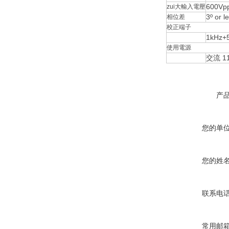
600Vp
zui大輸入電壓
3º or l
相位差
校正端子
1kHz+
使用電源
交流 11
产
您的单
您的姓
联系电
常用邮