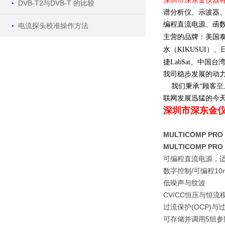
深圳市深东金仪器
DVB-T2与DVB-T 的比较
谱分析仪、示波器
编程直流电源
、函
电流探头校准操作方法
主营的品牌：美国
水（
KIKUSUI
）、
捷
LabSat
、中国台
我司稳步发展的动
我们秉承
“
顾客
至
联网发展迅猛的今
深圳市深东金
MULTICOMP P
MULTICOMP P
可编程直流电源，适
数字控制/可编程10
低噪声与纹波
CV/CC恒压与恒流
过流保护(OCP)与
可存储并调用5组参