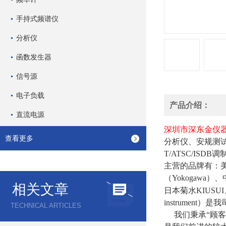
手持式频谱仪
分析仪
函数发生器
信号源
电子负载
产品介绍：
直流电源
深圳市深东金仪
查看更多
分析仪、安规测
T/ATSC/ISDB
调
主营的品牌有：
（
Yokogawa
）、
相关文章
日本菊水
KIUSU
instrument
）是我
TECHNICAL ARTICLES
我们秉承
“
顾客