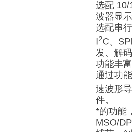
选配 1
波器显
选配串
2
I
C、SPI
发、解
功能丰
通过功
速波形导航
件。
*的功能
MSO/