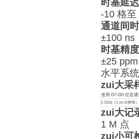
时基延
-10 格至 
通道间
±100 ns
时基精
±25 p
水平系
zui大
使用 D7-D0 任意
1 GS/s（1 ns 分辨率）
zui大
1 M 点
zui小