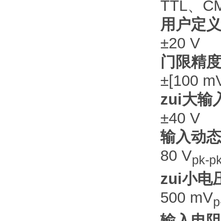
TTL、C
用户定
±20 V
门限精
±[100 
zui大
±40 V
输入动
80 V
pk-p
zui小
500 mV
p
输入电