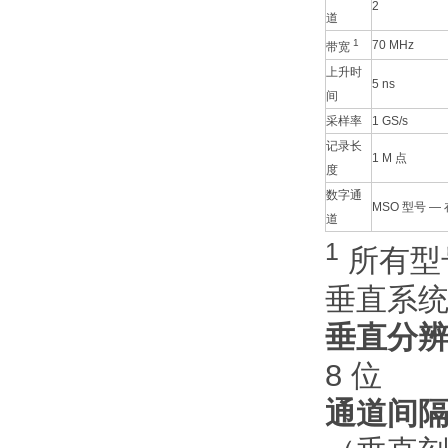
2
道
1
70 MHz
带宽
上升时
5 ns
间
采样率
1 GS/s
记录长
1 M 点
度
数字通
MSO 型号 —
道
1
所有型号在
垂直系
垂直分
8 位
通道间