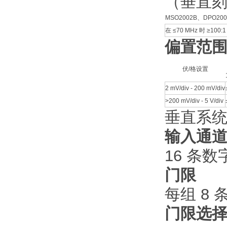
（垂直
MSO2002B、DPO20
在 ≤70 MHz 时 ≥100:1
偏置范
伏/格设置
2 mV/div - 200 mV/div
>200 mV/div - 5 V/div
垂直系
输入通
16 条数
门限
每组 8
门限选