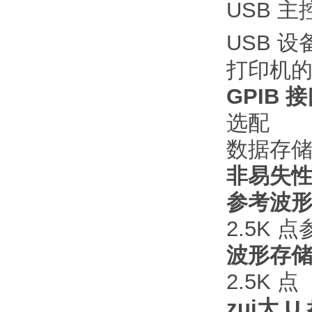
USB 
USB 设
打印机
GPIB 
选配
数据存
非易失
参考波
2.5K 
波形存储
2.5K 点
zui大 