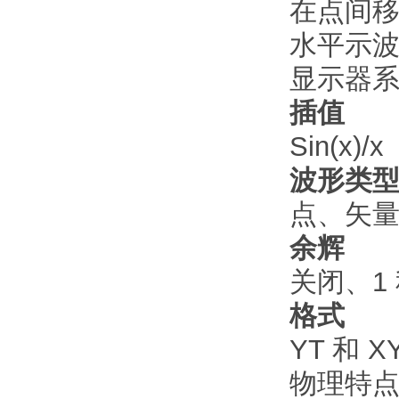
在点间移
水平示
显示器
插值
Sin(x)/x
波形类
点、矢
余辉
关闭、1
格式
YT 和 X
物理特