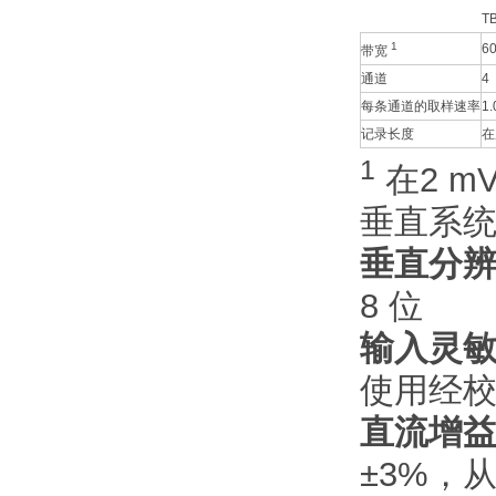
T
1
6
带宽
通道
4
每条通道的取样速率
1.
记录长度
在
1
在2 mV
垂直系统
垂直分
8 位
输入灵
使用经校准
直流增
±3%，从 1