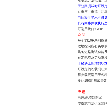
定电流、定电阻、
于短路测试时可设
过电压、电流、功
电压极性显示可设成
具有同步并联执行之功能
可选用接口:GPIB、
说 明
每个3310F系列模
效地控制所有负载的设
具备短路测试功能
在定电流及定功率
于模块上新增的OC
可设定的吃载/停止吃
得负载更适用于各
多达150组测试参数
应 用
电压/电流源测试
交换式电源供应器