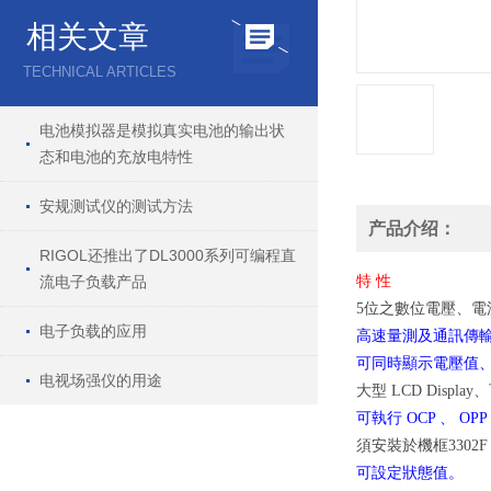
相关文章
TECHNICAL ARTICLES
电池模拟器是模拟真实电池的输出状
态和电池的充放电特性
安规测试仪的测试方法
产品介绍：
RIGOL还推出了DL3000系列可编程直
流电子负载产品
特 性
5位之數位電壓、電
电子负载的应用
高速量測及通訊傳
可同時顯示電壓值
电视场强仪的用途
大型 LCD Disp
可執行 OCP 、 OP
須安裝於機框3302
可設定狀態值。