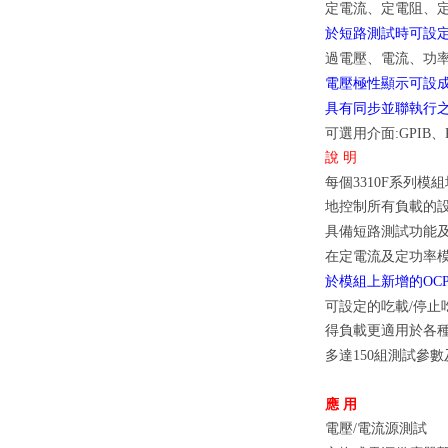
定電流、定電阻、
於短路測試時可設
過電壓、電流、功
電壓極性顯示可設成
具有同步並聯執行之功能
可選用介面:GPIB、R
說 明
每個3310F系列模
地控制所有負載的設定
具備短路測試功能
在定電流及定功率
於模組上新增的OCP
可設定的吃載/停止吃
得負載更適用於各
多達150組測試參數
應 用
電壓/電流源測試