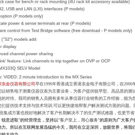
ck case for bench or rack mounting (4U rack kit accessory available)
2, USB and LAN (LXI) interfaces (P models)
option (P models only)
cate power & sense terminals at rear (P models)
are control from Test Bridge software (free download - P models only)
2 ("S2") models add:
r display
ced channel power sharing
Link' feature: Link channels to trip together on OVP or OCP
MX103Q SELV Model
o:
VIDEO: 2 minute introduction to the MX Series
深东金仪器有限公司
早在
1996
年香港成立香港东金电子有限公司，在
2006
们以销售电子测量仪器仪表为主要业务，为客户提供较早型、高品质的测
惠的对待。我司的销售人员拥有多年从事仪器行业销售的工作经验，能为
您们提供技术支持与技术培训
;
可以更快捷地帮客户解决测试方面的问题。
统集成方案也很好地解决了客户长期解决不了的生产测试难题，也更节省
，锐意进取
"
的经营理念，坚持以
“
客户至上，用心服务
"
的原则为广大客户
动力。所以在互联网发展迅猛的今天，我司在立足深圳，放眼世界，将我
的较大动力。