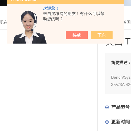
欢迎您！
来自局域网的朋友！有什么可以帮
助您的吗？
现在的位置：
首页
>
产品展示
>
电源
>
直流稳压电源
> MX103Q S2英
英国 T
简要描述
Bench/Sys
35V/3A 42
optional
MX103Q
420W SEL
产品型号
更新时间