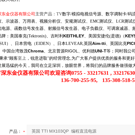
深东金仪器有限公司
主营
产品
：
TV
数字
/
模拟电视信号源、数字
调制
卡
/
码
仪、示波器、
万用表
、视频分析仪、安规测试仪、
EMC
测试仪、
LCR
测试
流电源
、函数信号发生器、射频信号发生器、电子负载仪、可调衰减器、
KEITHLEY
KEY
品牌：美国泰克
(Tektronix)
、吉时利
、美国安捷伦
(
是德
)
（
Aim-tti
PIC
SUI
）、日本营电（
EIDEN
）、日本
LEVEAR
,
英国
、英国比克
Chroma
RIGOL
UNI-T
、中国台湾致茂
、
北京普源
、优利德
等；同时我公
秉承
“
顾客
至上
，锐意进取
"
的经营理念
,
为广大客户提供优质的服务和更好
发展迅猛的今天，我司在立足深圳，放眼世界，将我们的品牌服务做强做
市深东金仪器有限公司欢迎咨询
0755 - 33217631 , 33217630
136-700-255-95,
135-308-518-5
产品：