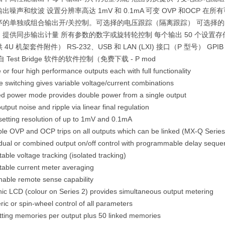
出噪声和纹波 设置分辨率高达 1mV 和 0.1mA 可变 OVP 和OCP 在
的单独或组合输出开/关控制。可选择的电压跟踪（隔离跟踪） 可选择的电流
提供同步输出计量 所有参数的数字或旋转轮控制 每个输出 50 个设置存储
 4U 机架套件附件） RS-232、USB 和 LAN (LXI) 接口（P 型号）
 Test Bridge 软件的软件控制（免费下载 - P mod
 or four high performance outputs each with full functionality
 switching gives variable voltage/current combinations
d power mode provides double power from a single output
utput noise and ripple via linear final regulation
setting resolution of up to 1mV and 0.1mA
ble OVP and OCP trips on all outputs which can be linked (MX-Q Series 
idual or combined output on/off control with programmable delay seque
table voltage tracking (isolated tracking)
table current meter averaging
hable remote sense capability
ic LCD (colour on Series 2) provides simultaneous output metering
ic or spin-wheel control of all parameters
tting memories per output plus 50 linked memories