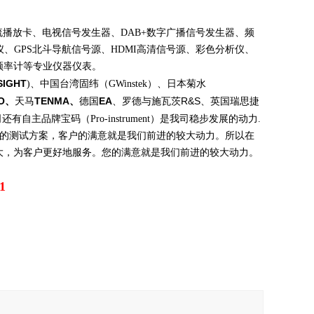
流播放卡
、电视信号发生器、
DAB+
数字广播信号发生器、频
仪、
GPS
北斗
导航信号
源
、
HDMI
高清信号源、彩色分析仪、
频率计等专业仪器仪表。
SIGHT
)
、中国台湾固纬（
GWinstek
）、日本菊水
O
、
TENMA
、
EA
R&S
天马
德国
、
罗德与施瓦茨
、
英国瑞思捷
司还有自主品牌宝码（
Pro-instrument
）是我司稳步发展的动力
.
的测试方案，客户的满意就是我们前进的较大动力。所以在
大，为客户更好地服务。您的满意就是我们前进的较大动力。
1