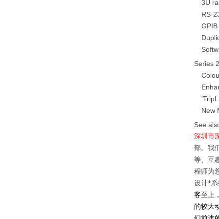
3U ra
RS-23
GPIB 
Dupli
Softw
Series 
Colou
Enhan
'Trip
New 
See als
深圳市
部。我
等、互
程师为
设计
*
系
客
至上
的较大
们前进