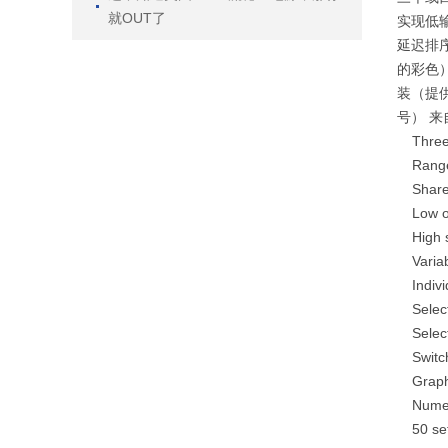
就OUT了
实现低输
延迟排序
的彩色）
装（提供
号） 来自
Three
Range
Share
Low o
High 
Varia
Indiv
Selec
Selec
Switc
Graph
Numer
50 se