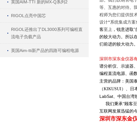
部。我们以销售电
英国AIM-TTI 新的MX-Q系列2
等、互惠的对待。
程师为您们提供技
RIGOL点亮中国芯
设计
*
系统集成方案
RIGOL还推出了DL3000系列可编程直
客
至上
，锐意进取
"
流电子负载产品
的较大动力。所以
们前进的较大动力
英国Aim-tti新产品的四路可编程电源
深圳市深东金仪器
谱分析仪、示波器
编程直流电源
、函
主营的品牌：美国
（
KIKUSUI
）、日
LabSat
、中国台湾
我们秉承
“
顾客
互联网发展迅猛的
深圳市深东金