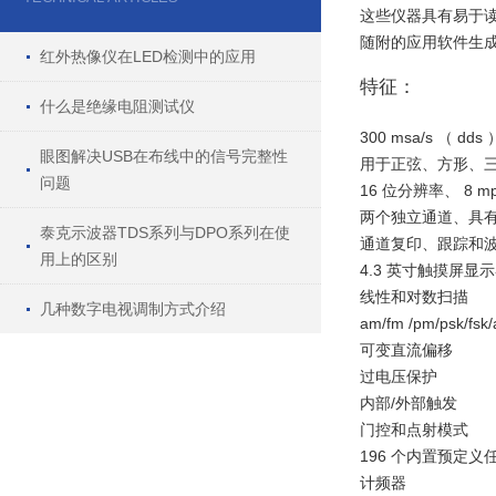
这些仪器具有易于读
随附的应用软件生成
红外热像仪在LED检测中的应用
特征：
什么是绝缘电阻测试仪
300 msa/s （ 
眼图解决USB在布线中的信号完整性
用于正弦、方形、三角
问题
16 位分辨率、 8 
两个独立通道、具
泰克示波器TDS系列与DPO系列在使
通道复印、跟踪和
用上的区别
4.3 英寸触摸屏显
线性和对数扫描
几种数字电视调制方式介绍
am/fm /pm/psk/f
可变直流偏移
过电压保护
内部/外部触发
门控和点射模式
196 个内置预定义
计频器