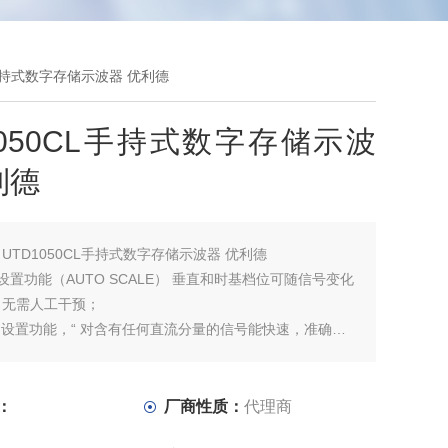
CL手持式数字存储示波器 优利德
1050CL手持式数字存储示波
利德
：
UTD1050CL手持式数字存储示波器 优利德
设置功能（AUTO SCALE） 垂直和时基档位可随信号变化
，无需人工干预；
动设置功能，“ 对含有任何直流分量的信号能快速，准确的
；
电压测量范围，“配合10×探头，衰减档位可达200V/div"；
B隔离通讯提供了更安全的USB通讯；
：
厂商性质：
代理商
黑白显示，“更适合户外