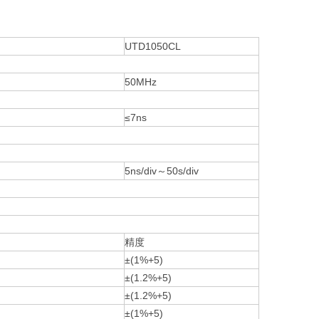
UTD1050CL
50MHz
≤7ns
5ns/div～50s/div
精度
±(1%+5)
±(1.2%+5)
±(1.2%+5)
±(1%+5)