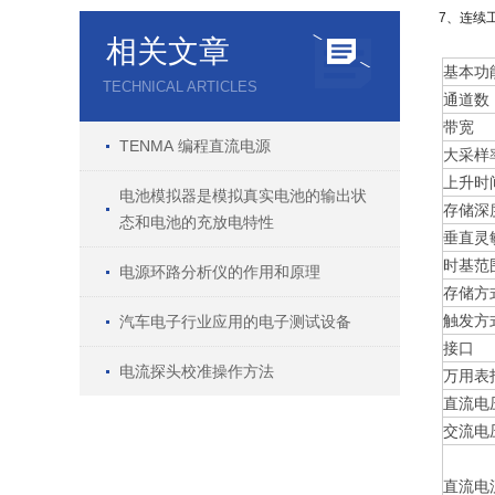
7、连续
相关文章
基
TECHNICAL ARTICLES
通
带宽
TENMA 编程直流电源
大采样
上升时
电池模拟器是模拟真实电池的输出状
存储深
态和电池的充放电特性
垂直灵敏度
时基范围(
电源环路分析仪的作用和原理
存储方
触发方
汽车电子行业应用的电子测试设备
接口
电流探头校准操作方法
万
直流电压
交流电压
直流电流