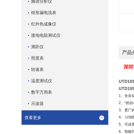
频谱分析仪
钳形漏电流表
红外热成像仪
接地电阻测试仪
测距仪
产品
照度表
深圳
转速表
温度测试仪
UTD1
UTD1
数字万用表
1、全自
2、*的
示波器
3、更广的
查看更多
4、 U
5、可设
6、智能