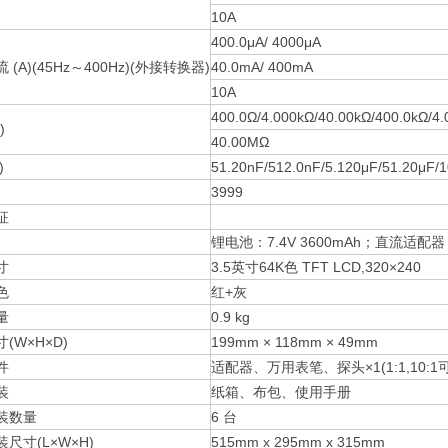
10A
400.0μA/ 4000μA
 (A)(45Hz～400Hz)(外接转换器)
40.0mA/ 400mA
10A
400.0Ω/4.000kΩ/40.00kΩ/400.0kΩ/4
)
40.00MΩ
)
51.20nF/512.0nF/5.120μF/51.20μF/
3999
般特征
锂电池：7.4V 3600mAh；直流适配器：10
寸
3.5英寸64K色 TFT LCD,320×240
色
红+灰
量
0.9 kg
(W×H×D)
199mm × 118mm × 49mm
件
适配器、万用表笔、探头×1(1:1,10
装
纸箱、布包、使用手册
装数量
6 台
尺寸(L×W×H)
515mm x 295mm x 315mm