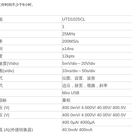
工作时间不少于8小时。
本功能
UTD1025CL
道数
1
25MHz
率
200MS/s
间
≤14ns
度
12kpts
(V/div)
5mV/div～20V/div
s/div)
10ns/div～50s/div
式
位图、设置、波形
式
边沿，脉宽，视频，斜率
Mini USB
用表指标
量程
 (V)
400.0mV/ 4.000V/ 40.00V/ 400.0V
 (V)
400.0mV/ 4.000V/ 40.00V/ 400.0V
400.0μA/ 4000μA
 (A)(外接转换器)
40.0mA/ 400mA