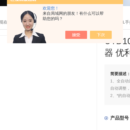
欢迎您！
来自局域网的朋友！有什么可以帮
助您的吗？
现在的位置：
首页
>
产品展示
>
优利德UNI-T
>
示波器
> UTD1050
UTD
器 优
简要描述
1、全自动
自动调整
2、*的自
自动设置"
3、更广的
4、 US
产品型号
5、可设置