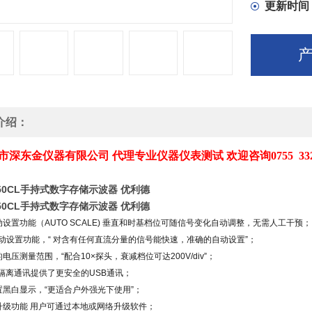
更新时间
介绍：
市深东金仪器有限公司 代理专业仪器仪表测试 欢迎咨询0755 3321763
050CL手持式数字存储示波器 优利德
050CL手持式数字存储示波器 优利德
动设置功能（AUTO SCALE) 垂直和时基档位可随信号变化自动调整，无需人工干预；
自动设置功能，“ 对含有任何直流分量的信号能快速，准确的自动设置”；
电压测量范围，“配合10×探头，衰减档位可达200V/div”；
SB隔离通讯提供了更安全的USB通讯；
置黑白显示，“更适合户外强光下使用”；
升级功能 用户可通过本地或网络升级软件；