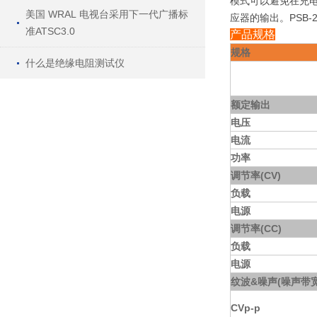
模式可以避免在充电
美国 WRAL 电视台采用下一代广播标
应器的输出。PSB
准ATSC3.0
产品规格
规格
什么是绝缘电阻测试仪
额定输出
电压
电流
功率
调节率(CV)
负载
电源
调节率(CC)
负载
电源
纹波&噪声(噪声带宽
CVp-p