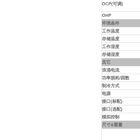
OCP(可调)
OHP
环境条件
工作温度
存储温度
工作湿度
存储湿度
其它
浪涌电流
功率损耗/因数
制冷方式
电源
接口(标配)
接口(选配)
模拟控制
尺寸&重量