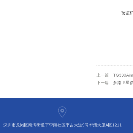
验证
上一篇：
TG330Ai
下一篇：
多路卫星信
深圳市龙岗区南湾街道下李朗社区平吉大道9号华熠大厦A区1211