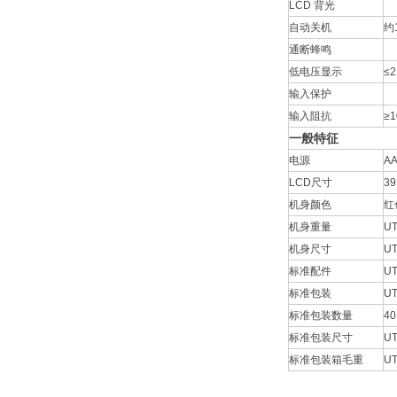
LCD 背光
自动关机
约
通断蜂鸣
低电压显示
≤2
输入保护
输入阻抗
≥
一般特征
电源
AA
LCD尺寸
39
机身颜色
红
机身重量
UT
机身尺寸
UT
标准配件
U
标准包装
U
标准包装数量
40
标准包装尺寸
U
标准包装箱毛重
UT