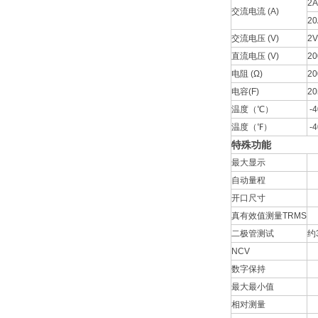
2A
交流电流 (A)
20
交流电压 (V)
2V
直流电压 (V)
20
电阻 (Ω)
20
电容(F)
20
温度（℃）
-
温度（℉）
-
特殊功能
最大显示
自动量程
开口尺寸
真有效值测量TRMS
二极管测试
约3
NCV
数字保持
最大最小值
相对测量