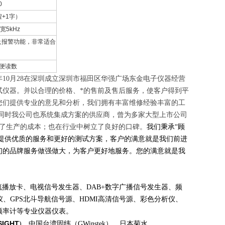
0
程
+1
字）
宽
5kHz
及报警功能，非常适合
便读数
年
10
月
28
在深圳成立深圳市福田区华强广场东金电子仪器经营
试仪器。并以合理的价格、*的售前及售后服务，使客户得到平
您们提供专业的意见和分析，我们拥有丰富维修经验丰富的工
同时我公司也系统集成方案的供应商，曾为多家大型上市公司
了生产的成本；也在行业中树立了良好的口碑。
我们秉承
“
顾
提供优质的服务和更好的测试方案，客户的满意就是我们前进
们的品牌服务做强做大，为客户更好地服务。您的满意就是我
流播放卡
、电视信号发生器、
DAB+
数字广播信号发生器、频
仪、
GPS
北斗
导航信号
源
、
HDMI
高清信号源、彩色分析仪、
频率计等专业仪器仪表。
SIGHT
)
、中国台湾固纬（
GWinstek
）、日本菊水