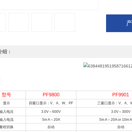
介绍：
数
型号
PF9800
PF9901
显示
四窗口显示：
V
、
A
、
W
、
PF
三窗口显示：
V
、
A
、
输入电压
3.0V
～
600V
3.0V
～
300V
输入电流
5m A
～
20A
5m A
～
20A or 10m 
量程切换
自动
自动