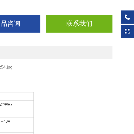
产品咨询
联系我们
W/PF/Hz
A
～
40A