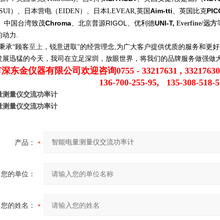
Aim-tti
PIC
SUI
）、日本营电（
EIDEN
）、日本
LEVEAR
,
英国
、英国比克
Chroma
RIGOL
UNI-T,
、中国台湾致茂
、
北京普源
、优利德
Everfine/
远方
的动力
.
秉承
“
顾客
至上
，锐意进取
"
的经营理念
,
为广大客户提供优质的服务和更好
发展迅猛的今天，我司在立足深圳，放眼世界，将我们的品牌服务做强做
市深东金仪器有限公司欢迎咨询
0755 - 33217631 , 33217630
136-700-255-95,
135-308-518-5
量测量仪交流功率计
量测量仪交流功率计
产品：
您的单位：
您的姓名：