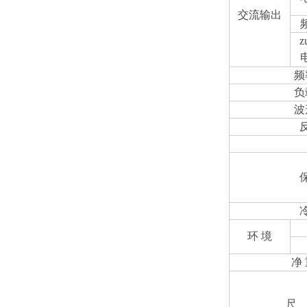
交流输出
z
频
负
波
环 境
净
尺 