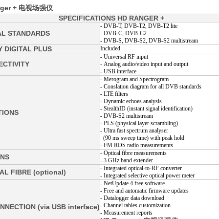
nger + 电视场强仪
SPECIFICATIONS HD RANGER +
- DVB-T, DVB-T2, DVB-T2 lite
AL STANDARDS
- DVB-C, DVB-C2
- DVB-S, DVB-S2, DVB-S2 multistream
 DIGITAL PLUS
Included
- Universal RF input
CTIVITY
- Analog audio/video input and output
- USB interface
- Merogram and Spectrogram
- Conslation diagram for all DVB standards
- LTE filters
- Dynamic echoes analysis
- StealthID (instant signal identification)
TIONS
- DVB-S2 multistream
- PLS (physical layer scrambling)
- Ultra fast spectrum analyser
(90 ms sweep time) with peak hold
- FM RDS radio measurements
- Optical fibre measurements
ONS
- 3 GHz band extender
- Integrated optical-to-RF converter
AL FIBRE (optional)
- Integrated selective optical power meter
- NetUpdate 4 free software
- Free and automatic firmware updates
- Datalogger data download
- Channel tables customization
NNECTION (via USB interface)
- Measurement reports