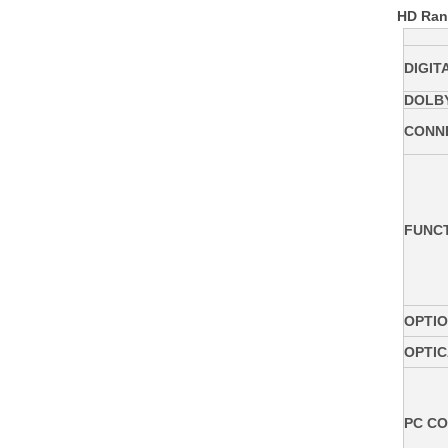
HD Ra
DIGIT
DOLBY
CONNE
FUNC
OPTI
OPTIC
PC CO