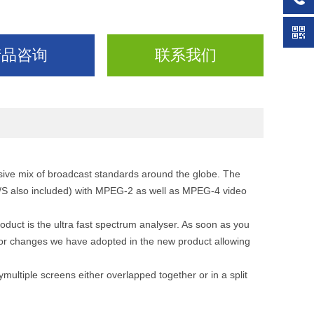
产品咨询
联系我们
ive mix of broadcast standards around the globe. The
/S also included) with MPEG-2 as well as MPEG-4 video
uct is the ultra fast spectrum analyser. As soon as you
ajor changes we have adopted in the new product allowing
ymultiple screens either overlapped together or in a split