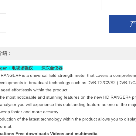
介绍：
anger + 电视场强仪
深东金仪器
RANGER+ is a universal field strength meter that covers a comprehens
developments in broadcast technology such as DVB-T2/C2/S2 (DVB-T/C
ged effortlessly within the product.
the most noticeable and stunning features on the new HD RANGER+ prod
 analyser you will experience this outstanding feature as one of the m
sweep faster and more accuray.
oduction of the latest technology within the product allows you to displa
format.
cations
Free downloads
Videos and multimedia