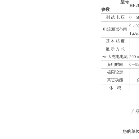
型号
HF2
参数
测 试 电 压
—
0
5
0．0
电流测试范围
µ
1
A/
基 本 精 度
显 示 方 式
zui大充电电流
200 
充电时间
0--
极限设定
其它功能
体 积
产
您的单