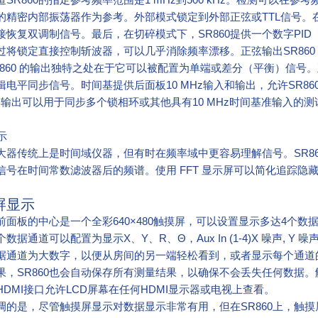
60的精密内部振荡器作为参考。外部模式锁定到外部正弦或TTL信
接恢复双调制信号。最后，在切碎模式下，SR860提供一个数字PID
过将锁定直接控制斩波器，可以几乎消除频率漂移。正弦输出SR860 
SR860 的输出独特之处在于它可以被配置为单端或差分（平衡）信号
电平同步信号。时间基提供后面板10 MHz输入和输出，允许SR860锁
MHz输出可以用于同步多个锁相环或其他具有10 MHz时间基准输入的
示
大器传统上是时间域仪器，但有时在频率域中更容易理解信号。SR86
信号在时间常数滤波器后的频谱。使用 FFT 显示屏可以简化追踪隐
屏显示
60前面板的中心是一个全彩640×480触摸屏，可以设置显示多达4
数据通道可以配置为显示X、Y、R、Θ，Aux In (1-4)X 噪声, Y
据通道为大数字，以便从房间的另一端轻松看到，或者显示每个通道的完
果，SR860也会自动保存所有测量结果，以确保不会丢失任何数据
HDMI接口允许LCD屏幕在任何HDMI显示器或电视上查看。
调的是，尽管触摸屏显示对数据显示非常有用，但在SR860上，触