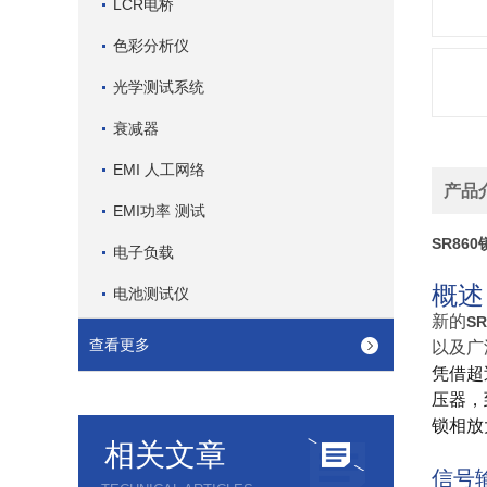
LCR电桥
色彩分析仪
光学测试系统
衰减器
EMI 人工网络
产品
EMI功率 测试
SR86
电子负载
概述
电池测试仪
新的
S
查看更多
以及广
凭借超
压器，
锁相放
相关文章
信号