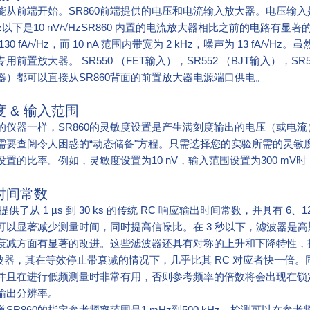
从前端开始。SR860前端提供的电压和电流输入放大器。电压输入是一个可
Hz以下是10 nV/√HzSR860 内置的电流放大器相比之前的电路有显著的改
130 fA/√Hz，而 10 nA 范围内带宽为 2 kHz，噪声为 13 f
用前置放大器。 SR550 （FET输入），SR552 （BJT输入），SR5
器）都可以直接从SR860背面的前置放大器电源端口供电。
 & 输入范围
的仪器一样，SR860的灵敏度设置是产生满刻度输出的电压（或电流）。但
需要查阅令人困惑的“动态储备"方程。只需选择您的实验所需的灵敏
置的比率。例如，灵敏度设置为10 nV，输入范围设置为300 mV时，SR
时间常数
0 提供了从 1 µs 到 30 ks 的传统 RC 响应输出时间常数，并具有 6、
可以显著减少测量时间，同时提高信噪比。在 3 秒以下，滤波器是高斯
衰减方面有显著的改进。这些滤波器还具有对称的上升和下降特性，扫
R 滤波器，其在等效停止带衰减的情况下，几乎比其 RC 对应者快一倍
并且在进行低频测量时非常有用，否则参考频率的倍数将会出现在锁定输出
输出分辨率。
道SR860的指定参考频率范围是1 mHz到500 kHz。检测可以