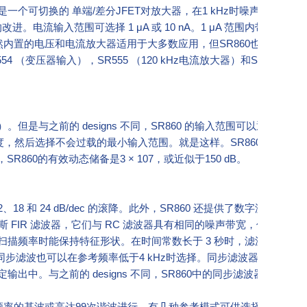
切换的 单端/差分JFET对放大器，在1 kHz时噪声为2.5 nV/√
进。电流输入范围可选择 1 μA 或 10 nA。1 μA 范围内带宽为 400 
A/√Hz。虽然内置的电压和电流放大器适用于大多数应用，但SR860也兼容SR
54 （变压器输入），SR555 （120 kHz电流放大器）和SR556 （
是与之前的 designs 不同，SR860 的输入范围可以通过前面
度，然后选择不会过载的最小输入范围。就是这样。SR860的有效动
860的有效动态储备是3 × 107，或近似于150 dB。
12、18 和 24 dB/dec 的滚降。此外，SR860 还提供了数字滤波器，
 FIR 滤波器，它们与 RC 滤波器具有相同的噪声带宽，但在上升
描频率时能保持特征形状。在时间常数长于 3 秒时，滤波器是线性
。同步滤波也可以在参考频率低于4 kHz时选择。同步滤波器可以消除
中。与之前的 designs 不同，SR860中的同步滤波器可以选
在参考频率的基波或高达99次谐波进行。有几种参考模式可供选择：内部模