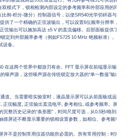
号。在双模式下，锁相检测内部设定的参考频率和外部应用的同步信号之
（比例-积分-微分）控制器信号，以使SR540光学切碎器与锁相的内
提供了一个精确的正弦波输出，可以设置6位频率分辨率，幅度范围从1
。正弦输出可以施加高达 ±5 V 的直流偏移。后部面板提供了一个与正
定到外部频率参考（例如FS725 10 MHz 铯频标准）。或者，SR8
测试设备。
0 在这两个世界中都游刃有余。FFT 显示屏在前端显示输入信号、
藏的噪声源，这些噪声源在传统锁定放大器的“单一数值"输出中会被丢
个数据通道。当需要暗实验室时，液晶显示屏可以从前面板或远程接口进
 噪声, 正弦幅度, 正弦输出直流电平, 参考相位, 或参考频率。屏幕可以设
整历史记录的“条形图"，时间尺度可选，从0.5秒/格到2天/格。
。触摸屏还不断显示重要的锁相设置参数，如相位、参考频率和正弦
摸屏并不是控制常用仪器功能所必需的。所有常用控制：时间常数、