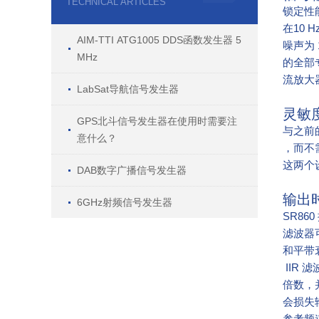
TECHNICAL ARTICLES
锁定性能
在10 
AIM-TTI ATG1005 DDS函数发生器 5
噪声为 
MHz
的全部专
流放大
LabSat导航信号发生器
灵敏度
GPS北斗信号发生器在使用时需要注
与之前
意什么？
，而不
这两个设
DAB数字广播信号发生器
输出
6GHz射频信号发生器
SR86
滤波器
和平带
 II
倍数，
会损失
参考频