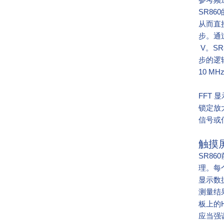
SR8
从而直
步。通
 V。
步的逻辑
10 
FFT 显
锁定放
信号或
触摸
SR8
理。每个
显示数
测量结
板上的
应当强