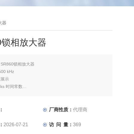
大器
60锁相放大器
：
SR860锁相放大器
500 kHz
据展示
0 ks 时间常数
压和电流输入
出
频输出
：
厂商性质：
代理商
 时间基准输入 & 输出
-232, 以太网 & USB
：
2026-07-21
访 问 量：
369