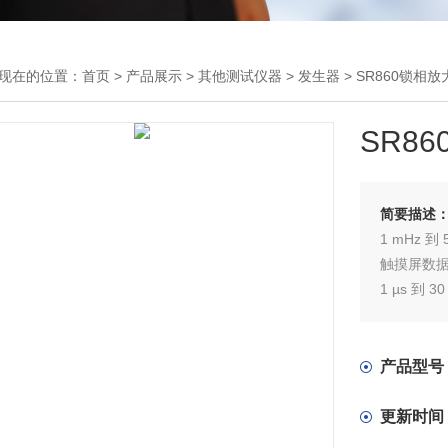
现在的位置：
首页
>
产品展示
>
其他测试仪器
>
发生器
> SR860锁相放
SR8
简要描述
1 mHz 到 
触摸屏数
1 µs 到 3
低噪声电
高带宽输
HDMI视
产品型号
10 MHz
GPIB, RS
更新时间