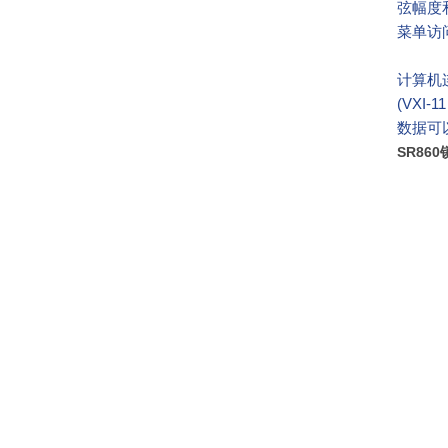
弦幅度
菜单访
计算机连
(VXI
数据可
SR86