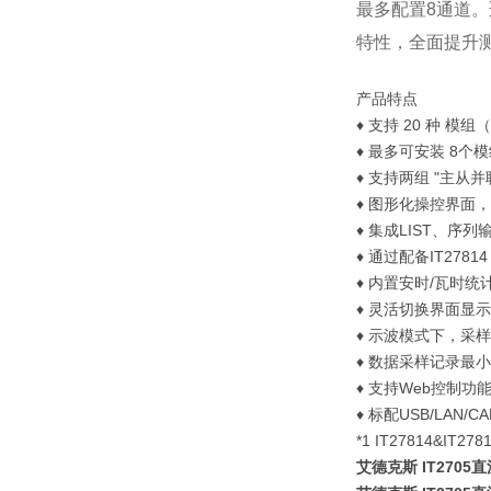
最多配置8通道
特性，全面提升
产品特点
♦ 支持 20 种 
♦ 最多可安装 8
♦ 支持两组 "主从
♦ 图形化操控界面
♦ 集成LIST、
♦ 通过配备IT278
♦ 内置安时/瓦时
♦ 灵活切换界面显示模式：
♦ 示波模式下，采样
♦ 数据采样记录最小
♦ 支持Web控制
♦ 标配USB/LAN/
*1 IT27814&I
艾德克斯 IT270