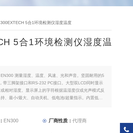
N300EXTECH 5合1环境检测仪湿度温度
ECH 5合1环境检测仪湿度温
：
EN300 测量湿度、温度、风速、光和声音。坚固耐用的5
，带三脚架接口和RS-232 PC接口。大型双LCD同时显示
速或相对湿度。显示屏上的字符根据温湿度仪或光声模式反
持、最小/最大、自动关机、低电池/超量指示。内置低摩
，提高了以英尺每分钟、英里每小时、米每秒、公里每小时
的风速准确性。EXTECH 5合1环境检测仪湿度温度
：
EN300
厂商性质：
代理商