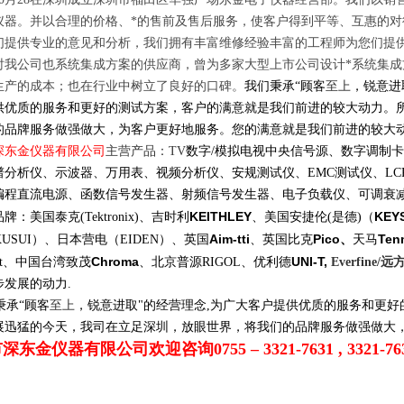
仪器。并以合理的价格、*的售前及售后服务，使客户得到平等、互惠的
们提供专业的意见和分析，我们拥有丰富维修经验丰富的工程师为您们提
时我公司也系统集成方案的供应商，曾为多家大型上市公司设计
*
系统集成
生产的成本；也在行业中树立了良好的口碑。
我们秉承
“
顾客
至上
，锐意进
供优质的服务和更好的测试方案，客户的满意就是我们前进的较大动力。
的品牌服务做强做大，为客户更好地服务。您的满意就是我们前进的较大
深东金仪器有限公司
主营
产品
：
TV
数字
/
模拟电视中央信号源、数字
调制
卡
谱分析仪、示波器、
万用表
、视频分析仪、安规测试仪、
EMC
测试仪、
LC
编程直流电源
、函数信号发生器、射频信号发生器、电子负载仪、可调衰
KEITHLEY
KEY
品牌：美国泰克
(Tektronix)
、吉时利
、美国安捷伦
(
是德
)
（
Aim-tti
Pico
、
Ten
KUSUI
）、日本营电（
EIDEN
）、英国
、英国比克
天马
Chroma
UNI-T,
t
、中国台湾致茂
、
北京普源
RIGOL
、优利德
Everfine/
远
步发展的动力
.
秉承
“
顾客
至上
，锐意进取
"
的经营理念
,
为广大客户提供优质的服务和更好
展迅猛的今天，我司在立足深圳，放眼世界，将我们的品牌服务做强做大
市深东金仪器有限公司欢迎咨询
0755 – 3321-7631 , 3321-76