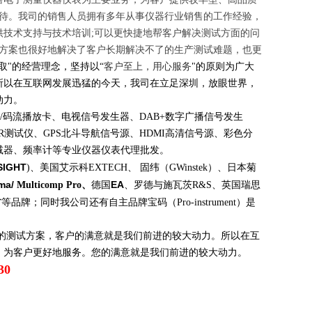
对待。我司的销售人员拥有多年从事仪器行业销售的工作经验，
供技术支持与技术培训
;
可以更快捷地帮客户解决测试方面的问
方案也很好地解决了客户长期解决不了的生产测试难题，也更
取
"
的经营理念，坚持以
“
客户至上，用心服务
"
的原则为广大
所以在互联网发展迅猛的今天，我司在立足深圳，放眼世界，
动力。
/
码流播放卡
、电视信号发生器、
DAB+
数字广播信号发生
R
测试仪、
GPS
北斗
导航信号
源
、
HDMI
高清信号源、彩色分
减器、
频率计等专业仪器仪表代理批发。
SIGHT
)
、美国艾示科
EXTECH
、 固纬（
GWinstek
）、日本菊
ma/
EA
Multicomp Pro
、
德国
、
罗德与施瓦茨
R&S
、
英国瑞思
方
等品牌；同时我公司还有自主品牌宝码（
Pro-instrument
）是
的测试方案，客户的满意就是我们前进的较大动力。所以在互
，为客户更好地服务。您的满意就是我们前进的较大动力。
30