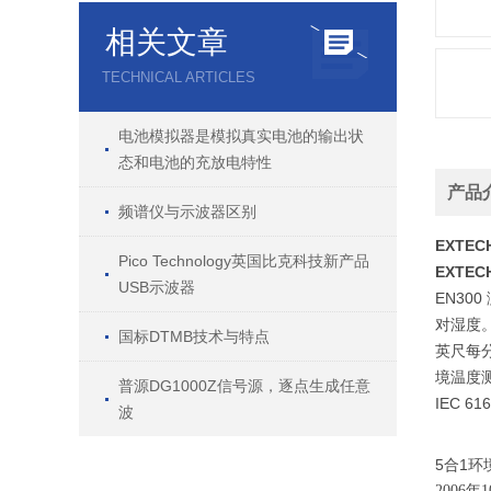
相关文章
TECHNICAL ARTICLES
电池模拟器是模拟真实电池的输出状
态和电池的充放电特性
产品
频谱仪与示波器区别
EXTE
Pico Technology英国比克科技新产品
EXTE
USB示波器
EN30
对湿度
国标DTMB技术与特点
英尺每
境温度
普源DG1000Z信号源，逐点生成任意
IEC 
波
5合1
2006
年
1