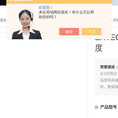
欢迎您！
来自局域网的朋友！有什么可以帮
助您的吗？
现在的位置：
首页
>
产品展示
>
EXTECH 艾示科
>
环境和机械测试
> E
EXT
度
简要描述
合1环境仪
温度和风
转。数据保
擦叶片轮
和节为单位
产品型号