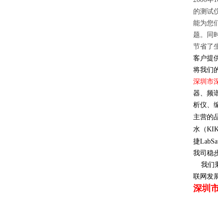
的测试
能为您
题。同
节省了
客户提
将我们
深圳市
器、频
析仪、
主营的
水（
KI
捷
LabSa
我司稳
我们
联网发
深圳