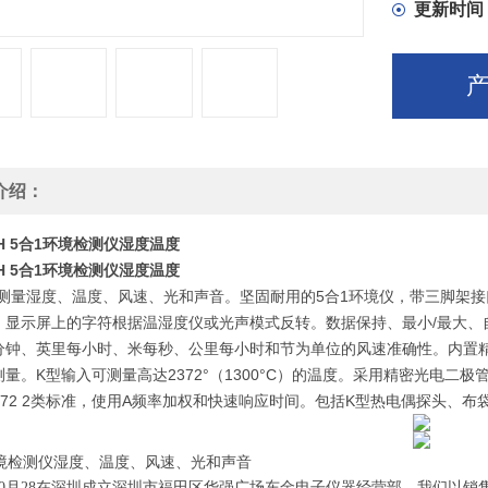
更新时间
介绍：
CH 5合1环境检测仪湿度温度
CH 5合1环境检测仪湿度温度
0 测量湿度、温度、风速、光和声音。坚固耐用的5合1环境仪，带三脚架接口
。显示屏上的字符根据温湿度仪或光声模式反转。数据保持、最小/最大、
分钟、英里每小时、米每秒、公里每小时和节为单位的风速准确性。内置
测量。K型输入可测量高达2372°（1300°C）的温度。采用精密光电
61672 2类标准，使用A频率加权和快速响应时间。包括K型热电偶探头、布袋
环境检测仪湿度、温度、风速、光和声音
0
月
28
在深圳成立深圳市福田区华强广场东金电子仪器经营部。我们以销