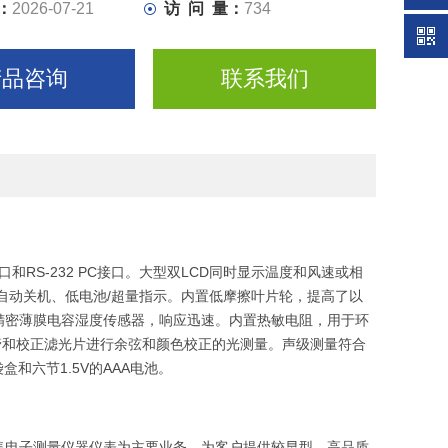
：
2026-07-21
访 问 量：
734
产品咨询
联系我们
和RS-232 PC接口。大型双LCD同时显示温度和风速或相
自动关机、低电池/超量指示。内置低摩擦叶片轮，提高了以
精密薄膜电容湿度传感器，响应迅速。内置热敏电阻，用于环
二极管和校正滤光片进行余弦和颜色校正的光测量。声级测量符合
盒和六节1.5V的AAA电池。
售电子测量仪器仪表为主要业务，为客户提供较早型、高品质