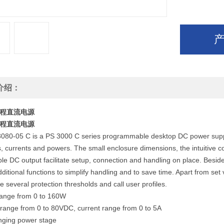
介绍：
编程直流电源
编程直流电源
080-05 C is a PS 3000 C series programmable desktop DC power supply 
, currents and powers. The small enclosure dimensions, the intuitive con
le DC output facilitate setup, connection and handling on place. Beside
itional functions to simplify handling and to save time. Apart from set
e several protection thresholds and call user profiles.
ange from 0 to 160W
 range from 0 to 80VDC, current range from 0 to 5A
nging power stage