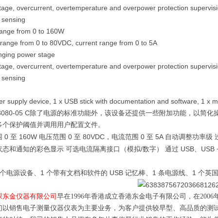
tage, overcurrent, overtemperature and overpower protection supervis
 sensing
ange from 0 to 160W
 range from 0 to 80VDC, current range from 0 to 5A
nging power stage
tage, overcurrent, overtemperature and overpower protection supervis
 sensing
er supply device, 1 x USB stick with documentation and software, 1 x m
3080-05 C
除了电源的标准功能外，该设备还提供一些附加功能，以简化
多个保护阈值并调用用户配置文件。
0
160W
0
80VDC
0
5A
围
至
电压范围
至
，电流范围
至
自动调整功率级
/
USB
USB
状态和通知的彩色显示
可选电流隔离接口（模拟
数字）
通过
、
1
USB
1
1
个电源设备、
个带有文档和软件的
记忆棒、
条电源线、
个英
深东金仪器有限公司
早在
1996
年香港成立香港东金电子有限公司，在
2006
们以销售电子测量仪器仪表为主要业务，为客户提供较早型、高品质的测