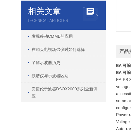
相关文章
TECHNICAL ARTICLES
发现移动CMMB的应用
在购买电视场强仪时如何选择
产品
了解示波器历史
EA 可
EA 可
频谱仪与示波器区别
EA-PS 3
voltages
安捷伦示波器DSOX2000系列全新供
accessib
应
some add
configur
Power r
Voltage
Auto-ra