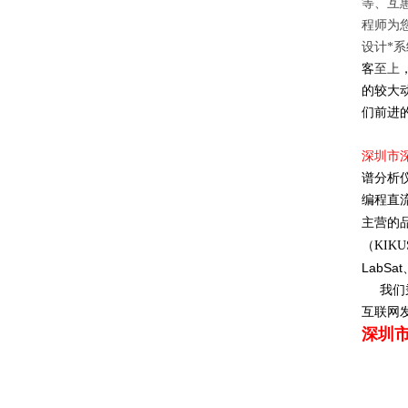
等、互
程师为
设计
*
系
客
至上
的较大
们前进
深圳市
谱分析
编程直
主营的
（
KIKU
LabSat
我们
互联网
深圳