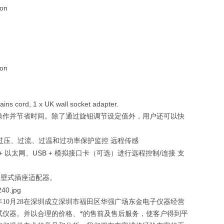
ion
ion
ains cord, 1 x UK wall socket adapter.
操作并节省时间。除了通过旋钮调节设定值外，用户还可以快
过压、过流、过温和过功率保护监控
远程传感
 +
USB +
/
以太网、
模拟接口卡（可选）进行远程控制
连接
支
国壁式插座适配器。
年
10
月
28
在深圳成立深圳市福田区华强广场东金电子仪器经营
试仪器。并以合理的价格、*的售前及售后服务，使客户得到平