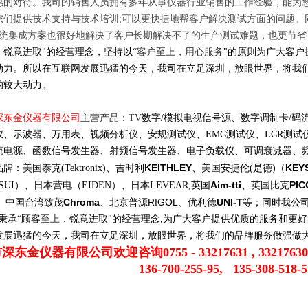
惠的对待。我司的销售人员拥有多年从事仪器行业销售的工作经验，能为
您们提供技术支持与技术培训
;
可以更快捷地帮客户解决测试方面的问题。
统集成方案也很好地解决了客户长期解决不了的生产测试难题，也更节省
，锐意进取
"
的经营理念，坚持以
“
客户至上，用心服务
"
的原则为广大客户
动力。所以在互联网发展迅猛的今天，我司在立足深圳，放眼世界，将我
的较大动力。
深东金仪器有限公司
主营
产品
：
TV
数字
/
模拟电视信号源、数字
调制
卡
/
码
仪、示波器、
万用表
、视频分析仪、安规测试仪、
EMC
测试仪、
LCR
测试
流电源
、函数信号发生器、射频信号发生器、电子负载仪、可调衰减器、
KEITHLEY
KEY
品牌：美国泰克
(Tektronix)
、吉时利
、美国安捷伦
(
是德
)
（
Aim-tti
PIC
SUI
）、日本营电（
EIDEN
）、日本
LEVEAR
,
英国
、英国比克
Chroma
RIGOL
UNI-T
、中国台湾致茂
、
北京普源
、优利德
等；同时我公
秉承
“
顾客
至上
，锐意进取
"
的经营理念
,
为广大客户提供优质的服务和更好
发展迅猛的今天，我司在立足深圳，放眼世界，将我们的品牌服务做强做
市深东金仪器有限公司欢迎咨询
0755 - 33217631 , 33217630
136-700-255-95,
135-308-518-5