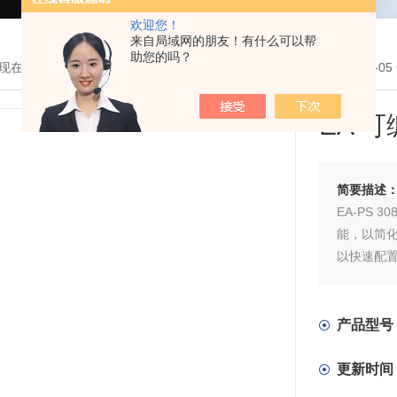
欢迎您！
来自局域网的朋友！有什么可以帮
助您的吗？
现在的位置：
首页
>
产品展示
>
交直流电源
>
德国EA
> EA-PS 3080-
EA 
简要描述
EA-PS
能，以简
以快速配
EA 可编
产品型号
更新时间