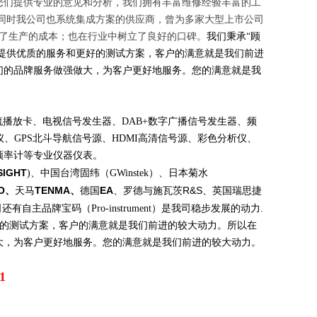
您们提供专业的意见和分析，我们拥有丰富维修经验丰富的工
同时我公司也系统集成方案的供应商，曾为多家大型上市公司
了生产的成本；也在行业中树立了良好的口碑。
我们秉承
“
顾
提供优质的服务和更好的测试方案，客户的满意就是我们前进
们的品牌服务做强做大，为客户更好地服务。您的满意就是我
流播放卡
、电视信号发生器、
DAB+
数字广播信号发生器、频
仪、
GPS
北斗
导航信号
源
、
HDMI
高清信号源、彩色分析仪、
频率计等专业仪器仪表。
SIGHT
)
、中国台湾固纬（
GWinstek
）、日本菊水
O
、
TENMA
、
EA
R&S
天马
德国
、
罗德与施瓦茨
、
英国瑞思捷
司还有自主品牌宝码（
Pro-instrument
）是我司稳步发展的动力
.
的测试方案，客户的满意就是我们前进的较大动力。所以在
大，为客户更好地服务。您的满意就是我们前进的较大动力。
1