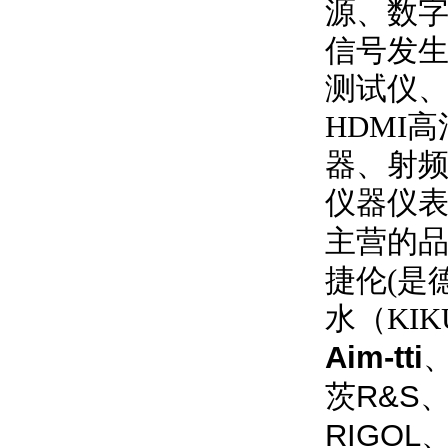
源、数
信号发
测试仪
HDMI
高
器、射
仪器仪
主营的
捷伦
(
是
水（
KIK
Aim-tti
R&S
茨
RIGOL