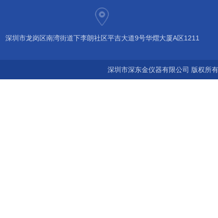
深圳市龙岗区南湾街道下李朗社区平吉大道9号华熠大厦A区1211
深圳市深东金仪器有限公司 版权所有©