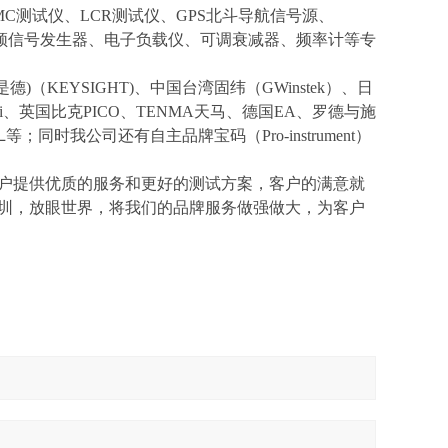
MC
测试仪、
LCR
测试仪、
GPS
北斗
导航信号
源
、
频信号发生器
、
电子负载仪
、
可调衰减器
、
频率计等专
是德)（KEYSIGHT)
、中国台湾固纬（
GWinstek
）、日
tti、英国比克
PICO
、
TENMA天马
、
德国
EA
、
罗德与施
L
等；同时
我公司还有自主品牌宝码（
Pro-instrument
）
户提供优质的服务和更好的测试方案，客户的满意就
圳，放眼世界，将我们的品牌服务做强做大，为客户