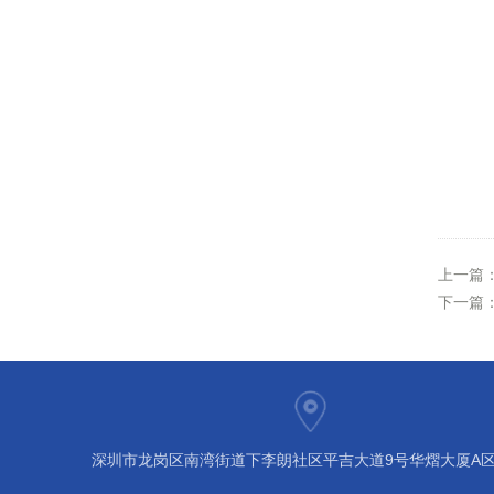
上一篇
下一篇
深圳市龙岗区南湾街道下李朗社区平吉大道9号华熠大厦A区1