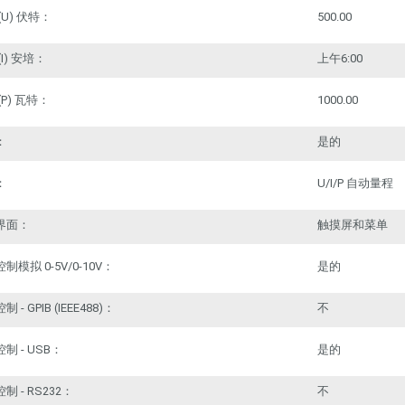
(U) 伏特：
500.00
(I) 安培：
上午
6:00
(P) 瓦特：
1000.00
：
是的
：
U/I/P 自动量程
界面：
触摸屏和菜单
控制模拟
0-5V/0-10V：
是的
控制
- GPIB (IEEE488)：
不
控制
- USB：
是的
控制
- RS232：
不