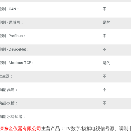
控制
- CAN：
不
控制
- 局域网：
是的
控制
- Profibus：
不
控制
- DeviceNet：
不
控制
- Modbus TCP：
是的
发生器：
不
功能
-高速：
不
功能
-水槽：
不
功能
-水冷却器：
深东金仪器有限公司
主营
产品
：
TV
数字
/
模拟电视信号源、
调制