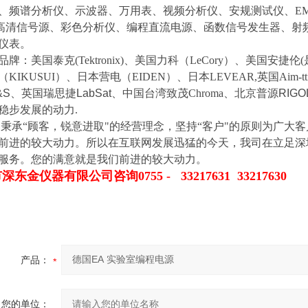
、
频谱分析仪
、
示波器、
万用表
、视频分析仪、安规测试仪、
E
高清信号源
、
彩色分析仪
、
编程直流电源
、
函数信号发生器
、
射
仪表。
品牌：美国泰克
(Tektronix)
、美国力科（
LeCory
）、
美国安捷伦
(
（
KIKUSUI
）、日本营电（
EIDEN
）、日本
LEVEAR
,英国Aim-
&S
、
英国瑞思捷
LabSat
、
中国台湾致茂
Chroma
、
北京普源
RIGO
稳步发展的动力
.
们秉承
“
顾客，锐意进取
"
的经营理念，坚持
“
客户
"
的原则为广大客
前进的较大动力。所以在互联网发展迅猛的今天，我司在立足深
服务。您的满意就是我们前进的较大动力。
市深东金仪器有限公司
咨询
0755 -
3321763
1
33217630
产品：
您的单位：