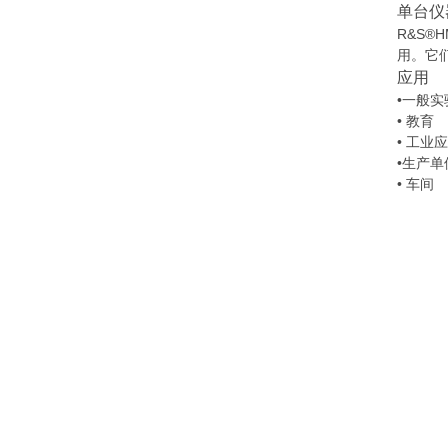
单台仪
R&S
用。它
应用
•一般实
• 教育
• 工业
•生产单
• 车间