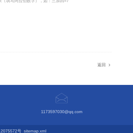
果（填写阿拉伯数字），如：三加四=7
返回
1173597030@qq.com
075572号
sitemap.xml