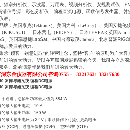
、
频谱分析仪
、
示波器、
万用表
、视频分析仪、安规测试仪、
E
高清信号源
、
彩色分析仪
、
编程直流电源
、
函数信号发生器
、
射
仪表。
品牌：美国泰克
(Tektronix)
、美国力科（
LeCory
）、
美国安捷伦
(
（
KIKUSUI
）、日本营电（
EIDEN
）、日本
LEVEAR
,英国Aim-t
&S
、
英国瑞思捷
LabSat
、
中国台湾致茂
Chroma
、
北京普源
RIGO
稳步发展的动力
.
秉承
“
顾客，锐意进取
"
的经营理念，坚持
“
客户
"
的原则为广大客
前进的较大动力。所以在互联网发展迅猛的今天，我司在立足深
服务。您的满意就是我们前进的较大动力。
市深东金仪器有限公司
咨询
0755 -
3321763
1
33217630
40
罗德与施瓦茨 编程DC电源
40
罗德与施瓦茨 编程DC电源
 4 个通道，总输出功率最大值为 384 W
的最大输出电流：10 A
的最大输出功率：160 W
道的最大输出电压为 32 V；串联操作下可提供更高电压
丝 (OCP)、过电压保护 (OVP)、过热保护 (OTP)