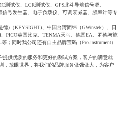
MC
测试仪、
LCR
测试仪、
GPS
北斗
导航信号
源
、
频信号发生器
、
电子负载仪
、
可调衰减器
、
频率计等专
是德)（KEYSIGHT)
、中国台湾固纬（
GWinstek
）、日
ti、
PICO
英国比克、
TENMA天马
、
德国
EA
、
罗德与施
L
等；同时
我公司还有自主品牌宝码（
Pro-instrument
）
户提供优质的服务和更好的测试方案，客户的满意就
圳，放眼世界，将我们的品牌服务做强做大，为客户