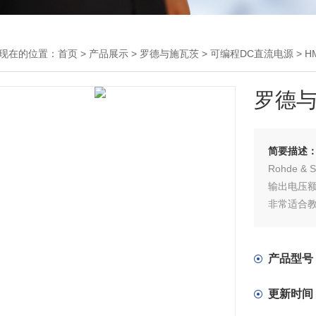
现在的位置：
首页
>
产品展示
>
罗德与施瓦茨
>
可编程DC直流电源
> 
罗德与
简要描述
Rohde &
输出电压额
非常适合
波纹和多
产品型号
更新时间