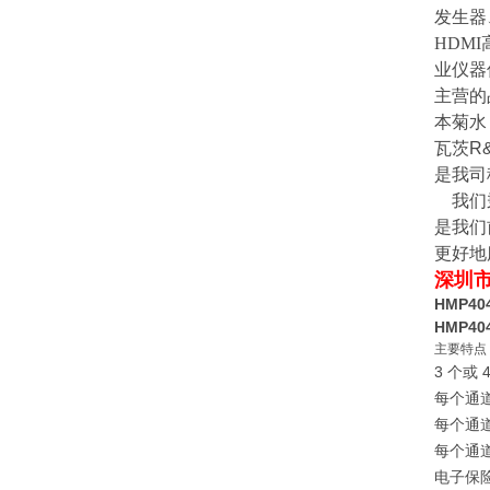
发生器
HDMI
业仪器
主营的
本菊水
瓦茨
R
是我司
我们
是我们
更好地
深圳
HMP40
HMP40
主要特点
3 个或
每个通道
每个通道
每个通
电子保险