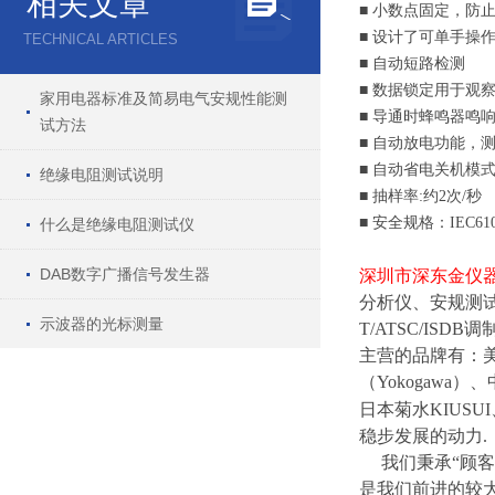
相关文章
■ 小数点固定，防
■ 设计了可单手操
TECHNICAL ARTICLES
■ 自动短路检测
■ 数据锁定用于观
家用电器标准及简易电气安规性能测
■ 导通时蜂鸣器鸣
试方法
■ 自动放电功能，
■ 自动省电关机模
绝缘电阻测试说明
■ 抽样率:约2次/秒
■ 安全规格：IEC61010 
什么是绝缘电阻测试仪
DAB数字广播信号发生器
深圳市深东金仪
分析仪、安规测
示波器的光标测量
T/ATSC/ISDB
调
主营的品牌有：
（
Yokogawa
）、
日本菊水
KIUSU
稳步发展的动力
.
我们秉承
“
顾客
是我们前进的较