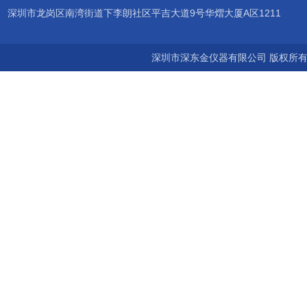
深圳市龙岗区南湾街道下李朗社区平吉大道9号华熠大厦A区1211
深圳市深东金仪器有限公司 版权所有©