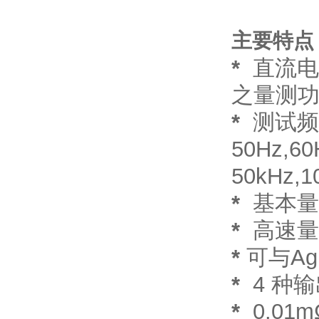
主要特点
*
直流电阻
之量测功能
*
测试频率
50Hz,60
50kHz,1
*
基本量测
*
高速量测 
*
可与Agi
*
4 种
*
0.01