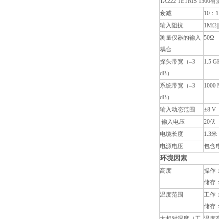
TA222 TETRIS 15
衰减
10：1
输入阻抗
1MΩ||
测量仪器的输入
50Ω
耦合
探头带宽（–3
1.5 
dB）
系统带宽（–3
1000
dB）
输入动态范围
±8 V
输入电压
20伏
电缆长度
1.3米
电源电压
包含
环境因素
高度
操作：
储存：
温度范围
工作：
储存：–
大相对湿度（工
温度高