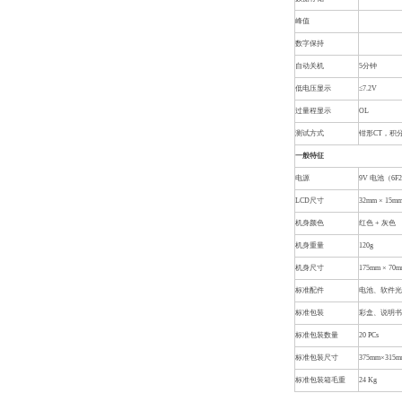
峰值
数字保持
自动关机
5分钟
低电压显示
≤7.2V
过量程显示
OL
测试方式
钳形CT，积
一般特征
电源
9V 电池（6F
LCD尺寸
32mm × 15m
机身颜色
红色 + 灰色
机身重量
120g
机身尺寸
175mm × 70m
标准配件
电池、软件光
标准包装
彩盒、说明
标准包装数量
20 PCs
标准包装尺寸
375mm×315
标准包装箱毛重
24 Kg