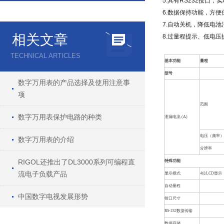
5.具有RS232接口
6.数据保持功能，方
7.自动关机，降低电池
相关文章
8.过量程提示、低电压
TECHNICAL ARTICLES
基本功能
量程
型号
数字万用表的产品选择及使用注意事
项
范围
数字万用表保护电路的种类
泄漏电流 (A)
电压（频率
数字万用表的介绍
分辨率
RIGOL还推出了DL3000系列可编程直
特殊功能
流电子负载产品
显示模式
4位LCD显示
自动量程
中国数字电视发展形势
钳口尺寸
RS-232数据传输
数据存储