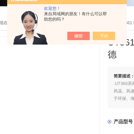
欢迎您！
来自局域网的朋友！有什么可以帮
助您的吗？
现在的位置：
首页
>
产品展示
>
其他测试仪器
>
风速仪
> UT362UT36
UT3
德
简要描述
.UT36
风温、风速
于环保、
产品型号