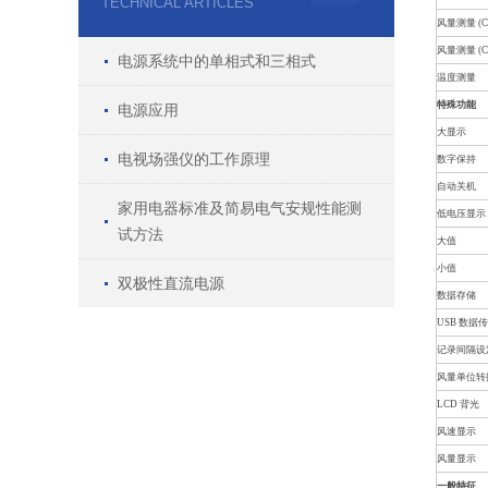
TECHNICAL ARTICLES
风量测量 (C
风量测量 (C
电源系统中的单相式和三相式
温度测量
特殊功能
电源应用
大显示
电视场强仪的工作原理
数字保持
自动关机
家用电器标准及简易电气安规性能测
低电压显示
试方法
大值
小值
双极性直流电源
数据存储
USB 数据
记录间隔设
风量单位转
LCD 背光
风速显示
风量显示
一般特征