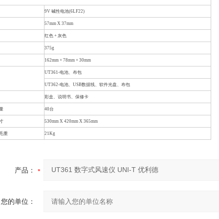
9V 碱性电池(6LF22)
57mm X 37mm
红色 + 灰色
375g
162mm × 78mm × 30mm
UT361-电池、布包
UT362-电池、USB数据线、软件光盘、布包
彩盒、说明书、保修卡
量
40台
寸
530mm X 420mm X 365mm
毛重
21Kg
产品：
您的单位：