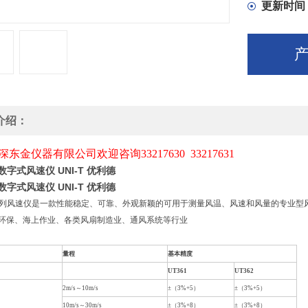
更新时间
介绍：
深东金仪器有限公司
欢迎咨询
33217630 33217631
 数字式风速仪 UNI-T 优利德
 数字式风速仪 UNI-T 优利德
0系列风速仪是一款性能稳定、可靠、外观新颖的可用于测量风温、风速和风量的专业型风速仪
环保、海上作业、各类风扇制造业、通风系统等行业
量程
基本精度
UT361
UT362
2m/s～10m/s
±（3%+5）
±（3%+5）
10m/s～30m/s
±（3%+8）
±（3%+8）