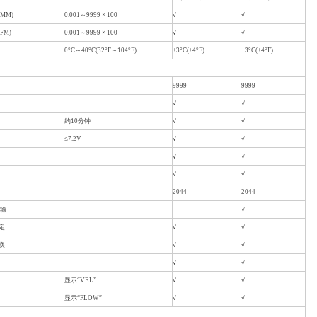
MM)
0.001～9999 × 100
√
√
FM)
0.001～9999 × 100
√
√
0°C～40°C(32°F～104°F)
±3°C(±4°F)
±3°C(±4°F)
9999
9999
√
√
约10分钟
√
√
≤7.2V
√
√
√
√
√
√
2044
2044
传输
√
定
√
√
换
√
√
√
√
显示“VEL”
√
√
显示“FLOW”
√
√