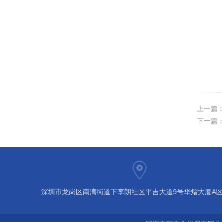
上一篇
下一篇
深圳市龙岗区南湾街道下李朗社区平吉大道9号华熠大厦A区1