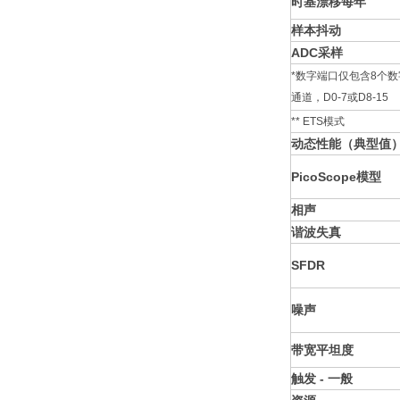
时基漂移每年
样本抖动
ADC采样
*数字端口仅包含8个数
通道，D0-7或D8-15
** ETS模式
动态性能（典型值
PicoScope模型
相声
谐波失真
SFDR
噪声
带宽平坦度
触发 - 一般