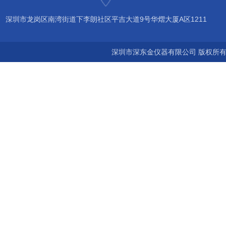
深圳市龙岗区南湾街道下李朗社区平吉大道9号华熠大厦A区1211
深圳市深东金仪器有限公司 版权所有©