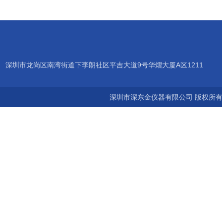
深圳市龙岗区南湾街道下李朗社区平吉大道9号华熠大厦A区1211
深圳市深东金仪器有限公司 版权所有©