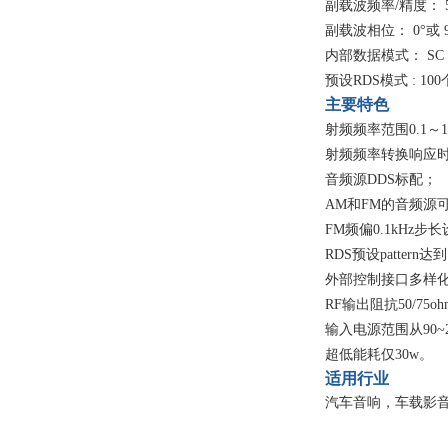
副载波频率/精度： 57k
副载波相位： 0°或 90
内部数据模式： SC / Nul
预设RDS模式 : 100
主要特色
射频频率范围0.1～1
射频频率转换响应时间
音频源DDS标配；
AM和FM的音频源
FM频偏0.1kHz步
RDS预设pattern达
外部控制接口多样化，G
RF输出阻抗50/75o
输入电源范围从90~2
超低能耗仅30w。
适用行业
汽车音响，车载影音