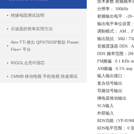
技术参数 射频频率范围 
分辨率： 100kHz
绝缘电阻测试说明
射频输出电平 : -20~ 1
输出电平单位设置 : dB
示波器的简单实用方法
调制模式： AM， F
输出阻抗 : 50Ω / 
Aim-TTi 推出 QPX750SP新款 Power
音频震荡器 DDS : 
Flex+ 平台
DDS 频率范围：20Hz 
FM频偏 : 0.1 KHz st
RIGOL点亮中国芯
AM频偏 : 0.1% step
输入输出接口 :
CMMB 移动电视 手机电视 快速测试
复合信号输出
导频信号输出
继电器推动输出
SCA输入
外部输入
RDS功能（VP-8196
RDS电平范围： 0 至 