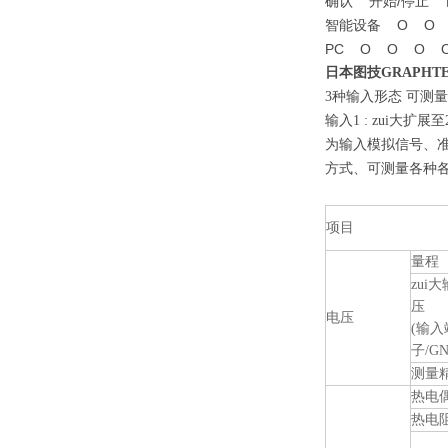
确认 开始/停止
智能设备 Ο Ο 
PC Ο Ο Ο 
日本图技GRAPHT
3
种输入形态 可测
输入1 : zui大扩
为输入模拟信号、准备
方式、可测量各种各样
项目
量程
zui
压
电压
(输入
子/G
测量
热电
热电