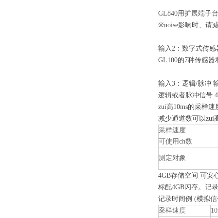
GL840
用扩展端子台
※noise影响时、
输入2：数字式传感
GL100
的7种传感器
输入3：逻辑/脉冲 
逻辑或者脉冲信号 
zui高10ms的采样速
减少通道数可以zui
采样速度
可使用ch数
测定对象
4GB
存储空间 可安
标配4GB闪存。记录数据
记录时间例 (模拟信号
采样速度
10