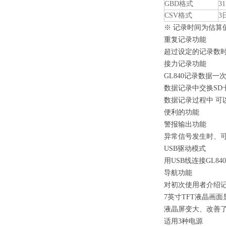
GBD
格式
31
CSV
格式
3
※ 记录时间为估算值。
重复记录功能
超过设定的记录数时、
接力记录功能
GL840
记录数据一次
数据记录中交换SD
数据记录过程中 可
便利的功能
警报输出功能
异常信号发生时、
USB
驱动模式
用USB线连接GL8
导航功能
对初次使用者介绍记
7
英寸TFT液晶画面
液晶屏变大、改善
适用3种电源